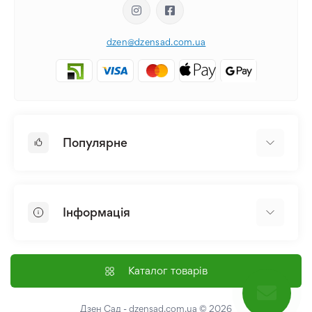
dzen@dzensad.com.ua
Популярне
Цибулини та Бульби Квітів
Багаторічники
Інформація
Лілія
Півонія
Головна
Насіння
Доставка і оплата
Каталог товарів
Лілійник
Контакти
Про нас
Дзен Сад - dzensad.com.ua
© 2026