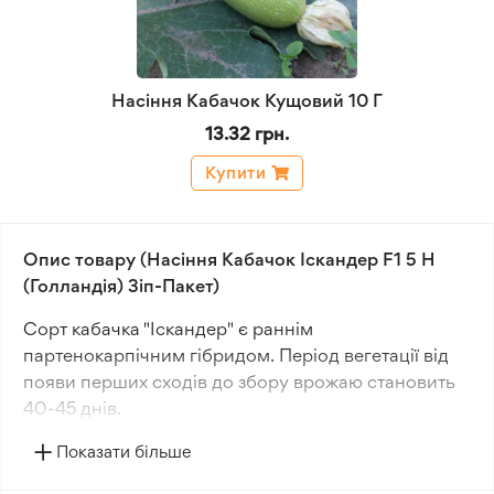
Насіння Кабачок Кущовий 10 Г
13.32 грн.
Купити
Опис товару (Насіння Кабачок Іскандер F1 5 Н
(Голландія) Зіп-Пакет)
Сорт кабачка "Іскандер" є раннім
партенокарпічним гібридом. Період вегетації від
появи перших сходів до збору врожаю становить
40-45 днів.
Показати більше
Рослина має кущову форму, потужну і компактну.
Утворює плоди циліндричної форми завдовжки