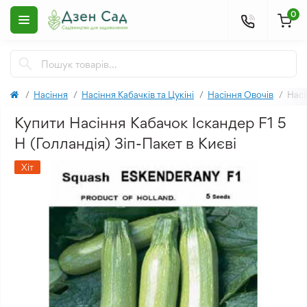
0
Насіння
Насіння Кабачків та Цукіні
Насіння Овочів
Насі
Купити Насіння Кабачок Іскандер F1 5
Н (Голландія) Зіп-Пакет в Києві
Хіт