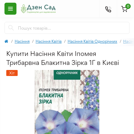
0
Насіння
Насіння Квітів
Насіння Квітів Однорічних
Насін
Купити Насіння Квіти Іпомея
Трибарвна Блакитна Зірка 1Г в Києві
Хіт