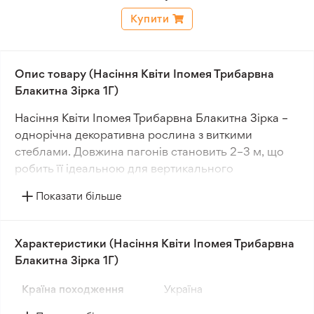
Купити
Опис товару (Насіння Квіти Іпомея Трибарвна
Блакитна Зірка 1Г)
Насіння Квіти Іпомея Трибарвна Блакитна Зірка –
однорічна декоративна рослина з виткими
стеблами. Довжина пагонів становить 2–3 м, що
робить її ідеальною для вертикального
озеленення. Підходить для прикрашання балконів,
Показати більше
терас, альтанок і огорож.
Квітки воронкоподібні, діаметром 5–7 см. Вони
Характеристики (Насіння Квіти Іпомея Трибарвна
мають ніжне блакитне забарвлення з темно-
Блакитна Зірка 1Г)
синьою зіркоподібною серединкою, що надає їм
особливої привабливості. Цвітіння рясне та
Країна походження
Україна
тривале, зберігаючи декоративність протягом