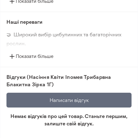
усього сезону.
Показати більше
Сорт Іпомея Трибарвна Блакитна Зірка широко
використовується для створення живих екранів і
Наші переваги
зелених композицій. Рослина швидко росте, легко
🤝 Широкий вибір цибулинних та багаторічних
адаптується до умов вирощування та невибаглива
в догляді. Підходить для вирощування у
рослин.
відкритому ґрунті та контейнерах.
🔥 Нові сорти. Цікаві новинки кожного сезону.
Показати більше
📸 Відповідність сортів. Співпадіння фотографії
товара та реальної рослини.
Відгуки (Насіння Квіти Іпомея Трибарвна
🛡️ Захист покупок. Повернення коштів за товар, що
Блакитна Зірка 1Г)
не відповідає очікуванням, згідно з умовами
повернення.
Написати відгук
Мінімальне замовлення 300 грн.
Немає відгуків про цей товар. Станьте першим,
залиште свій відгук.