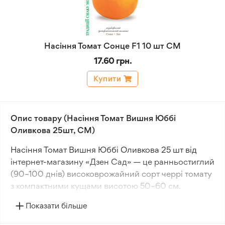
Насіння Томат Сонце F1 10 шт СМ
17.60 грн.
Купити
Опис товару (Насіння Томат Вишня Юббі
Оливкова 25шт, СМ)
Насіння Томат Вишня Юббі Оливкова 25 шт від
інтернет-магазину «Дзен Сад» — це ранньостиглий
(90–100 днів) високоврожайний сорт черрі томату
з компактними кущами висотою 50–60 см.
Рослини кущового типу підходять для загущеної
Показати більше
посадки у відкритий ґрунт, а також для
вирощування в горщиках, контейнерах і підвісних