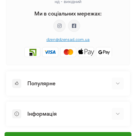
нд - вихідний
Ми в соціальних мережах:
dzen@dzensad.com.ua
Популярне
Цибулини та Бульби Квітів
Багаторічники
Інформація
Лілія
Півонія
Головна
Насіння