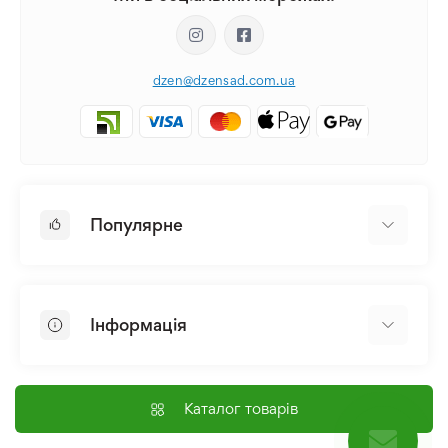
dzen@dzensad.com.ua
Популярне
Цибулини та Бульби Квітів
Багаторічники
Інформація
Лілія
Півонія
Головна
Насіння
Доставка і оплата
Каталог товарів
Лілійник
Контакти