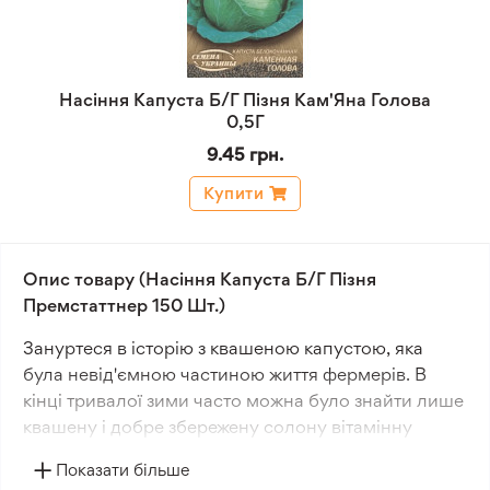
Насіння Капуста Б/Г Пізня Кам'Яна Голова
0,5Г
9.45 грн.
Купити
Опис товару (Насіння Капуста Б/Г Пізня
Премстаттнер 150 Шт.)
Зануртеся в історію з квашеною капустою, яка
була невід'ємною частиною життя фермерів. В
кінці тривалої зими часто можна було знайти лише
квашену і добре збережену солону вітамінну
бомбу.
Показати більше