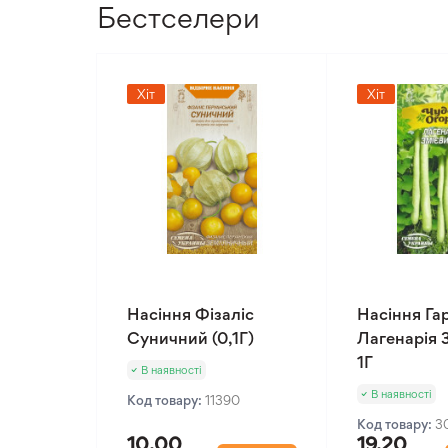
Бестселери
Хіт
Хіт
Насіння Фізаліс
Насіння Га
Суничний (0,1Г)
Лагенарія 
1Г
В наявності
В наявності
Код товару:
11390
Код товару:
3
10.00
19.20