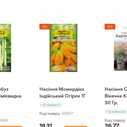
Хіт
Хіт
рбуз
Насіння Момордіка
Насіння 
Змієвидна
Індійський Огірок 1Г
Вінечне 
30 Гр.
В наявності
В наявності
Код товару:
30927
0946
Код товару:
19.31
26.77