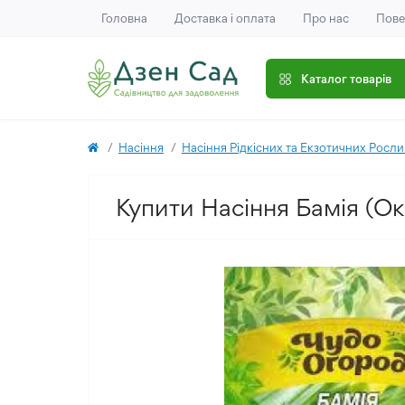
Головна
Доставка і оплата
Про нас
Пове
Каталог товарів
Насіння
Насіння Рідкісних та Екзотичних Росл
Купити Насіння Бамія (Окр