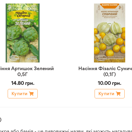
іння Артишок Зелений
Насіння Фізаліс Суни
0,5Г
(0,1Г)
14.80 грн.
10.00 грн.
Купити
Купити
)
 окра або бамія - це дивовижні назви, які можуть нагаду