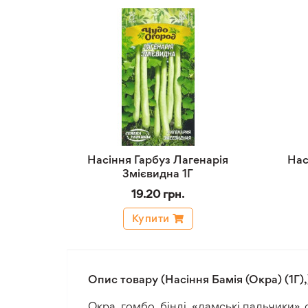
Насіння Гарбуз Лагенарія
Нас
Змієвидна 1Г
19.20 грн.
Купити
Опис товару (Насіння Бамія (Окра) (1Г),
Окра, гомбо, бінді, «дамські пальчики»,