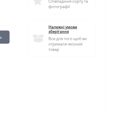
Співпадіння сорту та
фотографії
Належні умови
зберігання
ь
Все для того щоб ви
отримали якісний
товар