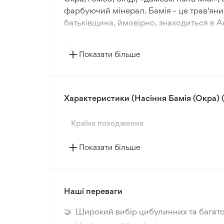
фарбуючий мінерал. Бамія - це трав'ян
батьківщина, ймовірно, знаходиться в Аф
Плід бамії, представлений у вигляді стру
Показати більше
також для консервування, сушіння та за
інших овочів, а її смак часто порівнюють
На зрілі насіння бамії можна використ
Характеристики (Насіння Бамія (Окра) (
Страви з бамією, приготовані з овочами
Країна походження
Показати більше
Наші переваги
🤝 Широкий вибір цибулинних та багато