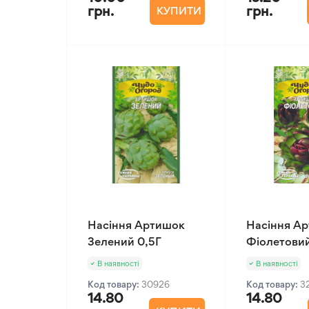
грн.
грн.
КУПИТИ
Насіння Артишок
Насіння А
Зелений 0,5Г
Фіолетовий
В наявності
В наявності
Код товару:
30926
Код товару:
3
14.80
14.80