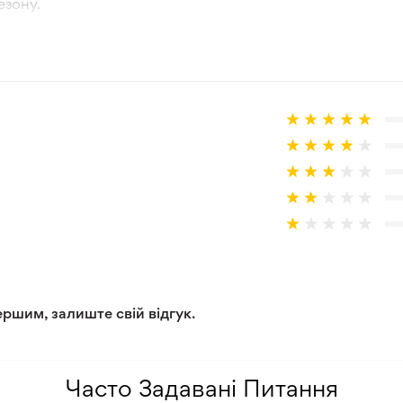
езону.
тографії товара та реальної рослини.
а товар, що не відповідає очікуванням, згідно з умовами
ершим, залиште свій відгук.
Часто Задавані Питання