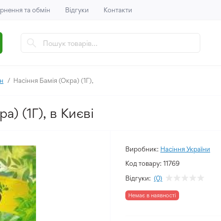
рнення та обмін
Відгуки
Контакти
ин
Насіння Бамія (Окра) (1Г),
а) (1Г), в Києві
Виробник:
Насіння України
Код товару:
11769
Відгуки:
(0)
Немає в наявності