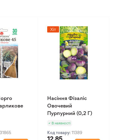
Хіт
Сорго
Насіння Фізаліс
Карликове
Овочевий
Пурпурний (0,2 Г)
В наявності
31865
Код товару:
11389
12.85