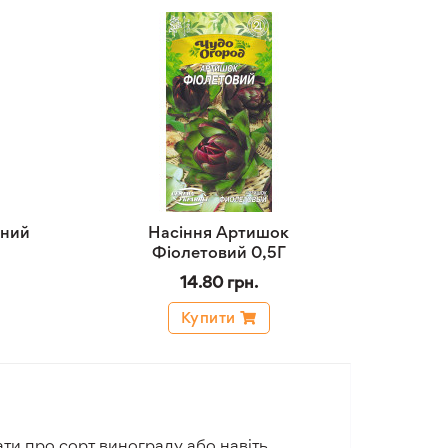
чний
Насіння Артишок
Фіолетовий 0,5Г
14.80 грн.
Купити
вати про сорт винограду або навіть