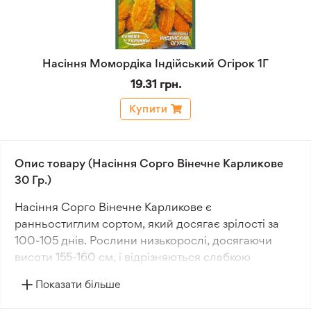
Насіння Момордіка Індійський Огірок 1Г
19.31 грн.
Купити
Опис товару (Насіння Сорго Вінечне Карликове
30 Гр.)
Насіння Сорго Вінечне Карликове є
ранньостиглим сортом, який досягає зрілості за
100-105 днів. Рослини низькорослі, досягаючи
висоти 155-160 см, і відрізняються слабкою
кущистістю. Метелка солом'яна, пухка і не
Показати більше
опушена, має циліндричну форму та довжину 40-
42 см. Ніжка мітли стійка, з довжиною 15-20 см і