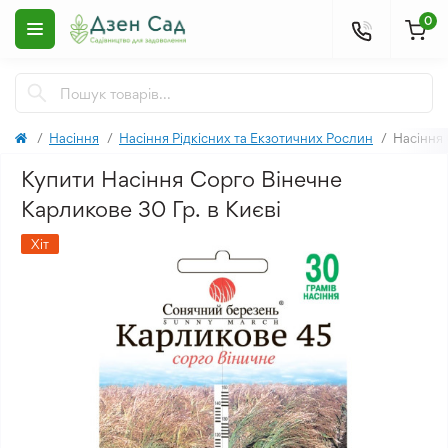
0
Насіння
Насіння Рідкісних та Екзотичних Рослин
Насіння 
Купити Насіння Сорго Вінечне
Карликове 30 Гр. в Києві
Хіт