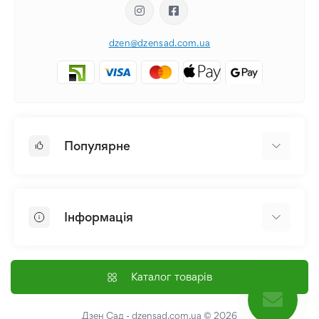
dzen@dzensad.com.ua
Популярне
Цибулини та Бульби Квітів
Багаторічники
Інформація
Лілія
Півонія
Головна
Насіння
Доставка і оплата
Каталог товарів
Лілійник
Контакти
Про нас
Дзен Сад - dzensad.com.ua
© 2026