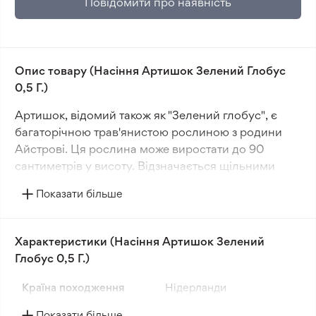
Повідомити про наявність
Опис товару (Насіння Артишок Зелений Глобус
0,5 Г.)
Артишок, відомий також як "Зелений глобус", є
багаторічною трав'янистою рослиною з родини
Айстрові. Ця рослина може виростати до 90
сантиметрів у висоту. Відзначається щільними
зеленими листями та красивими суцвіттями.
Показати більше
Протягом першого року розвитку артишок формує
від чотирьох до шести суцвіть на кожній рослині. У
Характеристики (Насіння Артишок Зелений
другий рік кількість суцвіть зростає до десяти-
Глобус 0,5 Г.)
дванадцяти. Суцвіття артишока широко відомі
завдяки своїм властивостям.
Країна походження
Нідерланди
"Зелений глобус" вважається одним з найбільш
Показати більше