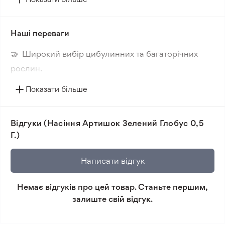
поширених сортів артишока для комерційного
вирощування. Ці суцвіття мають кулясту форму та
насичений зелений колір, що робить їх візуально
Наші переваги
привабливими.
🤝 Широкий вибір цибулинних та багаторічних
рослин.
🔥 Нові сорти. Цікаві новинки кожного сезону.
Показати більше
📸 Відповідність сортів. Співпадіння фотографії
товара та реальної рослини.
Відгуки (Насіння Артишок Зелений Глобус 0,5
🛡️ Захист покупок. Повернення коштів за товар, що
Г.)
не відповідає очікуванням, згідно з умовами
повернення.
Написати відгук
Мінімальне замовлення 300 грн.
Немає відгуків про цей товар. Станьте першим,
залиште свій відгук.