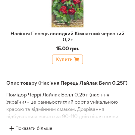
Насіння Перець солодкий Кімнатний червоний
0,2г
15.00 грн.
Купити
Опис товару (Насіння Перець Лайлак Белл 0,25Г)
Помідор Черрі Лайлак Белл 0,25 г (насіння
України) - це ранньостиглий сорт з унікальною
красою та відмінним смаком. Дозрівання
відбувається всього за 90-110 днів після появи
сходів, що забезпечує швидкий урожай.
Показати більше