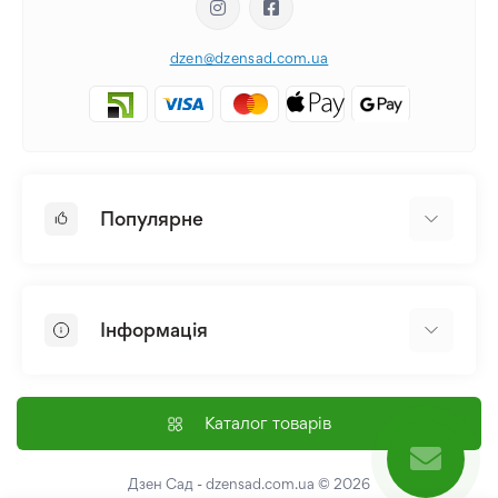
dzen@dzensad.com.ua
Популярне
Цибулини та Бульби Квітів
Багаторічники
Інформація
Лілія
Півонія
Головна
Насіння
Доставка і оплата
Каталог товарів
Лілійник
Контакти
Про нас
Дзен Сад - dzensad.com.ua
© 2026