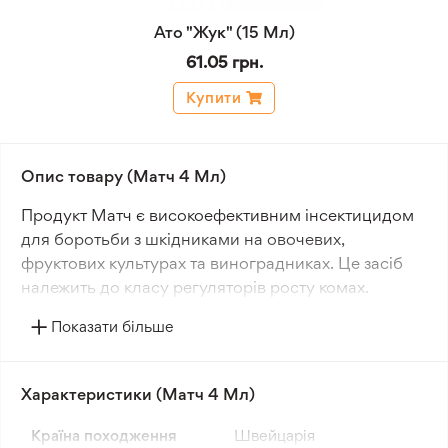
Ато "Жук" (15 Мл)
61.05 грн.
Купити
Опис товару (Матч 4 Мл)
Продукт Матч є високоефективним інсектицидом
для боротьби з шкідниками на овочевих,
фруктових культурах та виноградниках. Це засіб
належить до класу регуляторів росту комах.
Показати більше
Однією з ключових переваг Матча є його
вибіркова дія. Він ефективно знищує широкий
спектр шкідливих комах, при цьому не впливаючи
Характеристики (Матч 4 Мл)
негативно на корисних членистоногих, таких як
ентомофаги та запилювачі.
Країна походження
Швейцарія