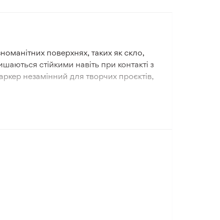
номанітних поверхнях, таких як скло,
шаються стійкими навіть при контакті з
маркер незамінний для творчих проєктів,
им інструментом для нанесення написів
іальних умов, а легкий і компактний
обутового маркування та промислового
 повернення.