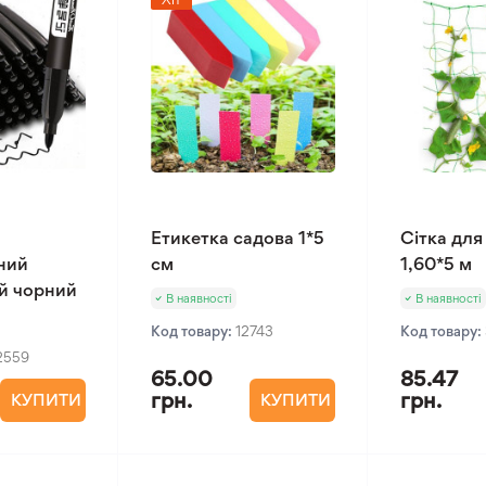
Етикетка садова 1*5
Сітка для 
ний
см
1,60*5 м
й чорний
В наявності
В наявності
Код товару:
12743
Код товару:
2559
65.00
85.47
грн.
грн.
КУПИТИ
КУПИТИ