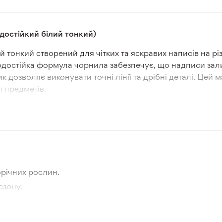
остійкий білий тонкий)
тонкий створений для чітких та яскравих написів на різ
одостійка формула чорнила забезпечує, що надписи зали
дозволяє виконувати точні лінії та дрібні деталі. Цей 
 предметів.
у здатність та довговічність, що робить його ефективн
оративні вироби. Використання маркера не потребує спец
зберіганні.
 тонкий ідеальний для творчих і художніх проєктів, п
ні та контрастні написи на будь-яких поверхнях.
річних рослин.
езону.
тографії товара та реальної рослини.
а товар, що не відповідає очікуванням, згідно з умовами