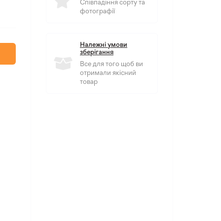
Співпадіння сорту та
фотографії
Належні умови
зберігання
Все для того щоб ви
отримали якісний
товар