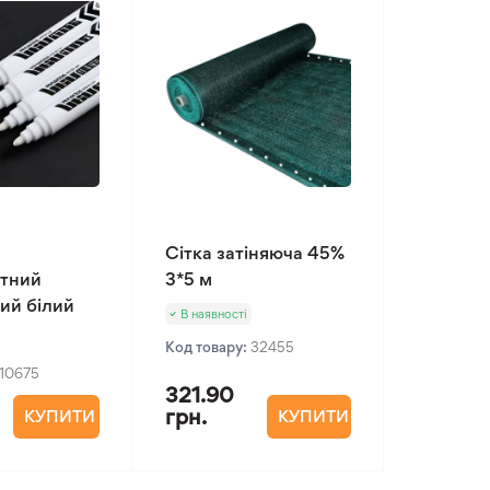
Сітка затіняюча 45%
тний
3*5 м
ий білий
В наявності
Код товару:
32455
10675
321.90
грн.
КУПИТИ
КУПИТИ