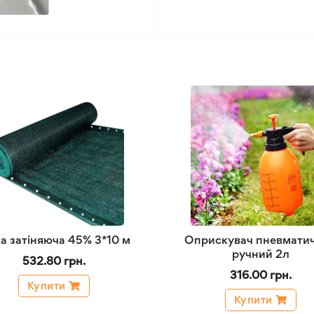
ка затіняюча 45% 3*10 м
Оприскувач пневмати
ручний 2л
532.80 грн.
316.00 грн.
Купити
Купити