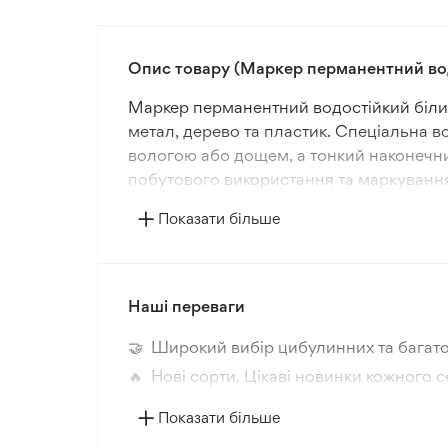
Опис товару (Маркер перманентний вод
Маркер перманентний водостійкий білий 
метал, дерево та пластик. Спеціальна в
вологою або дощем, а тонкий наконечник 
побутового використання та маркування
Показати більше
Він швидко висихає, має високу покривн
на посуд, інструменти, сувеніри та дек
дизайн забезпечує зручність у роботі та 
Наші переваги
Маркер перманентний водостійкий білий
застосування, створюючи чіткі, довговіч
🤝 Широкий вибір цибулинних та багато
🔥 Нові сорти. Цікаві новинки кожного с
📸 Відповідність сортів. Співпадіння фо
Показати більше
🛡️ Захист покупок. Повернення коштів з