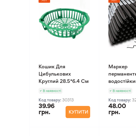
Кошик Для
Маркер
Цибулькових
перманент
Круглий 28.5*6.4 См
водостійки
В наявності
В наявності
Код товару:
30313
Код товару:
3
39.96
48.00
грн.
грн.
КУПИТИ