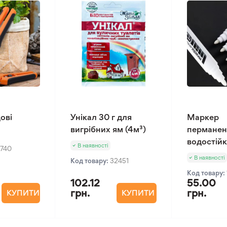
ові
Унікал 30 г для
Маркер
вигрібних ям (4м³)
перманен
водостійк
В наявності
2740
В наявності
Код товару:
32451
Код товару:
102.12
55.00
грн.
грн.
КУПИТИ
КУПИТИ