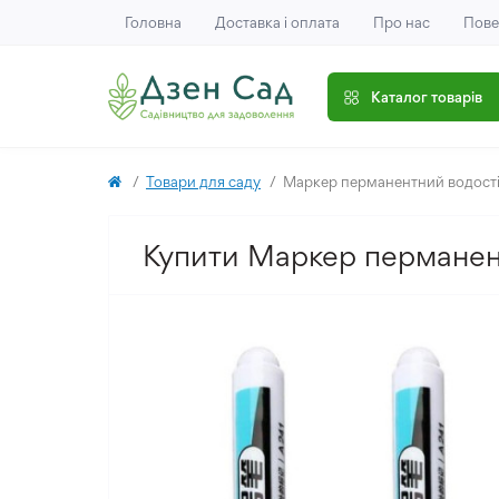
Головна
Доставка і оплата
Про нас
Пове
Каталог товарів
Товари для саду
Маркер перманентний водості
Купити Маркер перманент