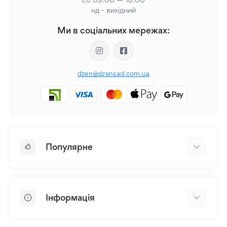
нд - вихідний
Ми в соціальних мережах:
dzen@dzensad.com.ua
Популярне
Цибулини та Бульби Квітів
Багаторічники
Інформація
Лілія
Півонія
Головна