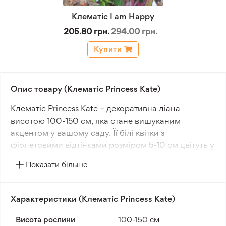
Клематіс I am Happy
205.80 грн.
294.00 грн.
Купити
Опис товару (Клематіс Princess Kate)
Клематіс Princess Kate – декоративна ліана
висотою 100-150 см, яка стане вишуканим
акцентом у вашому саду. Її білі квітки з
фіолетовими відтінками розміром 5-10 см цвітуть у
літній період, додаючи ніжності та яскравості
Показати більше
садовому дизайну. Зелене листя надає рослині
густоти та гармонійності.
Характеристики (Клематіс Princess Kate)
Цей сорт добре адаптується до помірного клімату
і південних регіонів. Клематіс Princess Kate
Висота рослини
100-150 cм