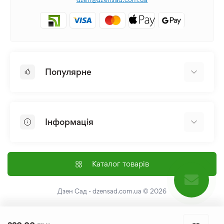
Популярне
Цибулини та Бульби Квітів
Багаторічники
Інформація
Лілія
Півонія
Головна
Насіння
Доставка і оплата
Каталог товарів
Лілійник
Контакти
Про нас
Дзен Сад - dzensad.com.ua
© 2026
Угода користувача
Повернення та обмін