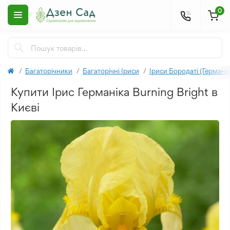
0
Багаторічники
Багаторічні Іриси
Іриси Бородаті (Германік
Купити Ірис Германіка Burning Bright в
Києві