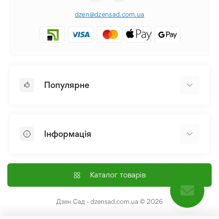
dzen@dzensad.com.ua
Популярне
Цибулини та Бульби Квітів
Багаторічники
Інформація
Лілія
Півонія
Головна
Насіння
Доставка і оплата
Каталог товарів
Лілійник
Контакти
Про нас
Дзен Сад - dzensad.com.ua
© 2026
Угода користувача