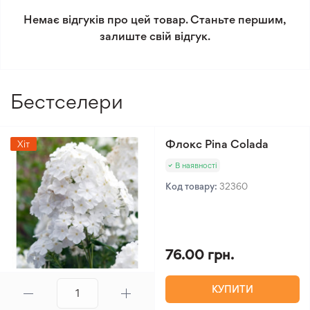
Помірний клімат
Немає відгуків про цей товар. Станьте першим,
Сонячне світло
Рекомендується світла
Мінімальне замовлення 300 грн.
залиште свій відгук.
сторона
Рівень поливу
3/5
Рівень складності
2/5
Бестселери
догляду
Флокс Pina Colada
Хіт
В наявності
Код товару:
32360
76.00 грн.
КУПИТИ