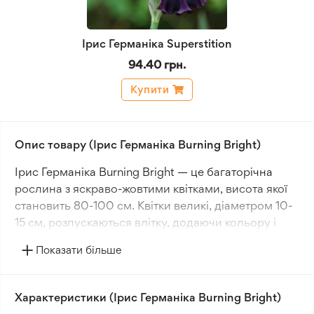
Ірис Германіка Superstition
94.40 грн.
Купити
Опис товару (Ірис Германіка Burning Bright)
Ірис Германіка Burning Bright — це багаторічна
рослина з яскраво-жовтими квітками, висота якої
становить 80-100 см. Квітки великі, діаметром 10-
15 см, розпускаються влітку, додаючи кольору і
динаміки саду. Листя рослини зелене, що
Показати більше
підкреслює яскравість квіток.
Цей сорт підходить для посадки у відкритому
Характеристики (Ірис Германіка Burning Bright)
ґрунті, із рекомендованою відстанню між