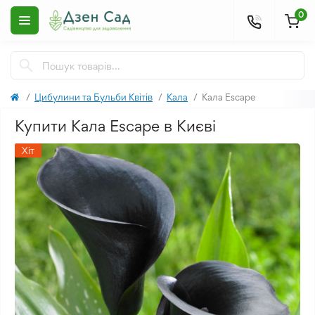
0
Цибулини та Бульби Квітів
Кала
Кала Escape
Купити Кала Escape в Києві
Хіт