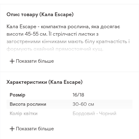
Опис товару (Кала Escape)
Кала Escape - компактна рослина, яка досягає
висоти 45-55 см. Її стрілчасті листки з
загостреними кінчиками мають білу крапчастість і
формують охайний прямостоячий кущ.
Показати більше
Квіти цього сорту калли темно-червоного кольору
і трубчастої форми. Період цвітіння триває з
червня по вересень.
Характеристики (Кала Escape)
Калла Escape виведена в Нідерландах, які є одним
Розмір
16/18
із провідних світових центрів селекції
Висота рослини
30-60 см
декоративних рослин.
Колір квітки
Бордовий - Чорний
Країна походження
Нідерланди
Показати більше
Період цвітіння
Липень-вересень