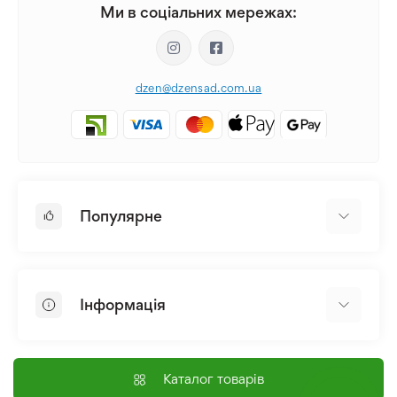
Ми в соціальних мережах:
dzen@dzensad.com.ua
Популярне
Цибулини та Бульби Квітів
Багаторічники
Інформація
Лілія
Півонія
Головна
Насіння
Доставка і оплата
Каталог товарів
Лілійник