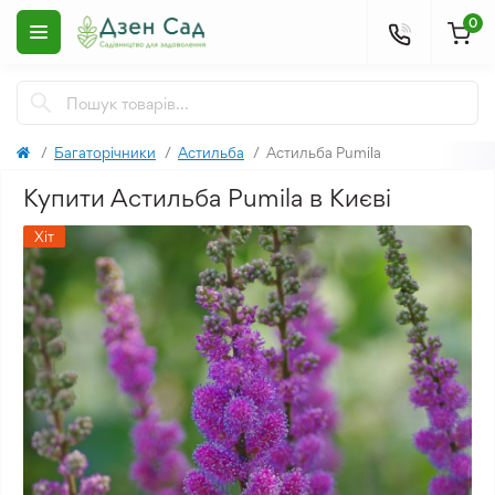
0
Багаторічники
Астильба
Астильба Pumila
Купити Астильба Pumila в Києві
Хіт