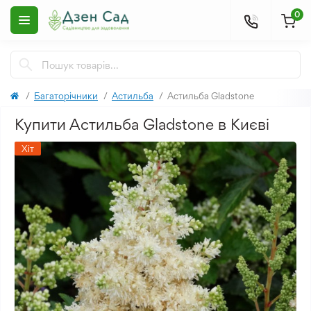
0
Багаторічники
Астильба
Астильба Gladstone
Купити Астильба Gladstone в Києві
Хіт