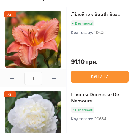
Лілейник South Seas
Хіт
В наявності
Код товару:
11203
91.10 грн.
КУПИТИ
Півонія Duchesse De
Хіт
Nemours
В наявності
Код товару:
20684