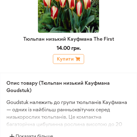
Тюльпан низький Кауфмана The First
14.00 грн.
Купити
Опис товару (Тюльпан низький Кауфмана
Goudstuk)
Goudstuk належить до групи тюльпанів Кауфмана
— одних із найбільш ранньоквітучих серед
низькорослих тюльпанів. Це компактна
багаторічна цибулинна рослина висотою до 20
см.
Показати більше