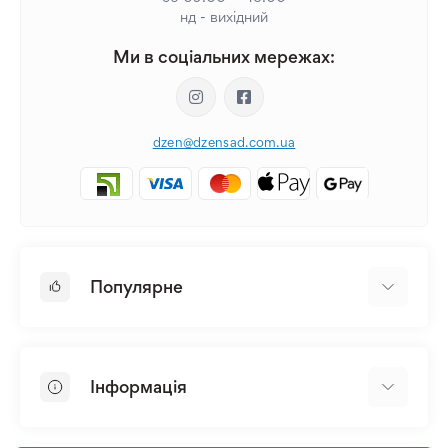
нд - вихідний
Ми в соціальних мережах:
dzen@dzensad.com.ua
Популярне
Цибулини та Бульби Квітів
Багаторічники
Інформація
Лілія
Півонія
Головна