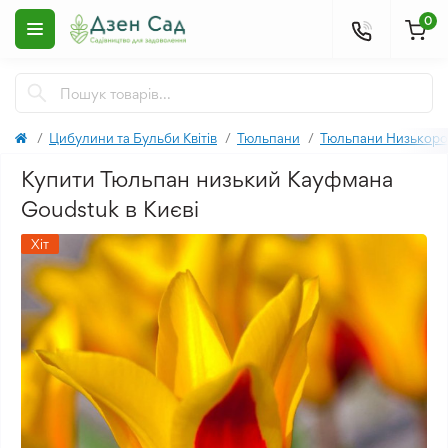
0
Цибулини та Бульби Квітів
Тюльпани
Тюльпани Низькоро
Купити Тюльпан низький Кауфмана
Goudstuk в Києві
Хіт