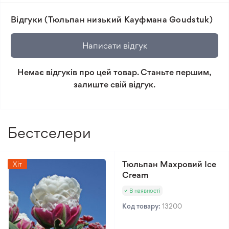
ґрунт
товара та реальної рослини.
Сонячне світло
Сонце, Півтінь
Відгуки (Тюльпан низький Кауфмана Goudstuk)
🛡️ Захист покупок. Повернення коштів за товар, що
Рівень поливу
2/5
не відповідає очікуванням, згідно з умовами
Написати відгук
Рівень складності
2/5
повернення.
догляду
Немає відгуків про цей товар. Станьте першим,
Мінімальне замовлення 300 грн.
залиште свій відгук.
Бестселери
Тюльпан Махровий Ice
Хіт
Cream
В наявності
Код товару:
13200