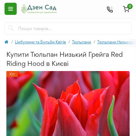
0
Цибулини та Бульби Квітів
Тюльпани
Тюльпани Низькоро
Купити Тюльпан Низький Грейга Red
Riding Hood в Києві
Хіт