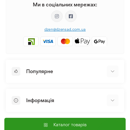
Ми в соціальних мережах:
dzen@dzensad.com.ua
Популярне
Цибулини та Бульби Квітів
Багаторічники
Інформація
Лілія
Півонія
Головна
Насіння
Доставка і оплата
Каталог товарів
Лілійник