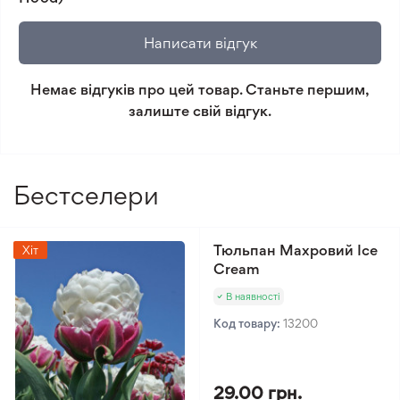
не відповідає очікуванням, згідно з умовами
Чорнозем
повернення.
Тип клімату
Написати відгук
Помірний клімат
Мінімальне замовлення 300 грн.
Немає відгуків про цей товар. Станьте першим,
залиште свій відгук.
Бестселери
Тюльпан Махровий Ice
Хіт
Cream
В наявності
Код товару:
13200
29.00 грн.