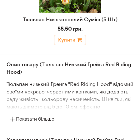
Тюльпан Низькорослий Суміш (5 Шт)
55.50 грн.
Купити
Опис товару (Тюльпан Низький Грейга Red Riding
Hood)
Тюльпан низький Грейга "Red Riding Hood" відомий
своїми яскраво-червоними квітками, які додають
саду живість і кольорову насиченість. Ці квітки, які
мають діаметр від 5 до 10 см, ефектно
контрастують з насиченим зеленим листям,
Показати більше
створюючи привабливу візуальну гармонію.
Рослина має висоту 20-30 см, що робить її