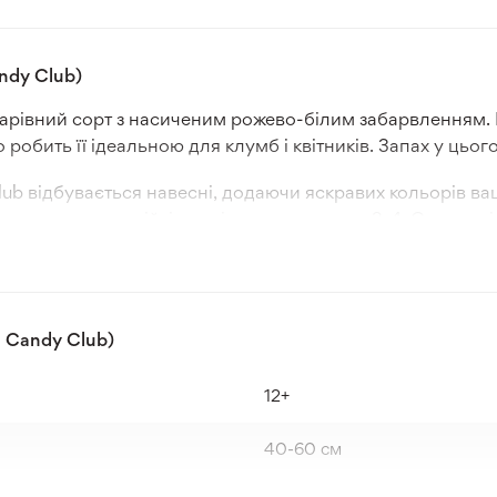
ndy Club)
арівний сорт з насиченим рожево-білим забарвленням. К
обить її ідеальною для клумб і квітників. Запах у цього
b відбувається навесні, додаючи яскравих кольорів ваш
 високу морозостійкість, підходить для зон 3-4. Садять ц
Candy Club найкраще підходить звичайний ґрунт нормал
ти цей сорт у помірному кліматі, де він максимально ро
 Candy Club)
12+
40-60 см