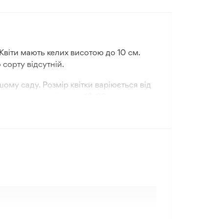
віти мають келих висотою до 10 см.
 сорту відсутній.
ому саду. Розмір квітки варіюється від
і тюльпани на відстані 10-20 см один від
ьної якості або чорнозем. Розмір
зкриє свої декоративні властивості.