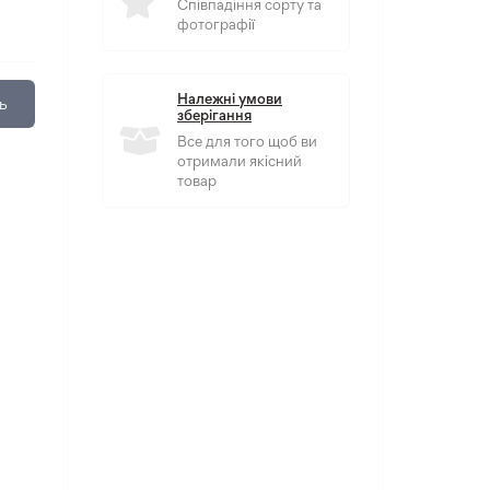
Співпадіння сорту та
фотографії
Належні умови
ь
зберігання
Все для того щоб ви
отримали якісний
товар