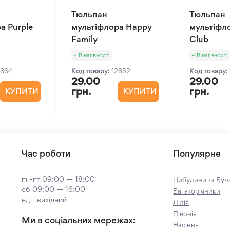
Тюльпан
Тюльпан
а Purple
мультіфлора Happy
мультіфл
Family
Club
В наявності
В наявності
2864
Код товару:
12852
Код товару:
29.00
29.00
грн.
грн.
КУПИТИ
КУПИТИ
Час роботи
Популярне
пн-пт 09:00 — 18:00
Цибулини та Буль
сб 09:00 — 16:00
Багаторічники
нд - вихідний
Лілія
Півонія
Ми в соціальних мережах:
Насіння