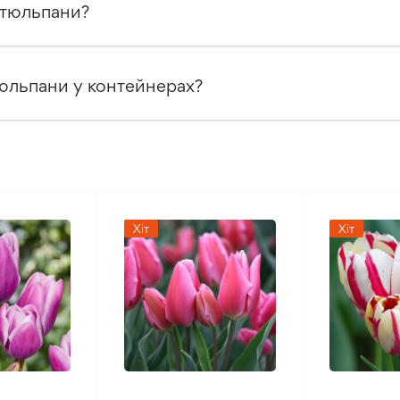
 тюльпани?
юльпани у контейнерах?
Хіт
Хіт