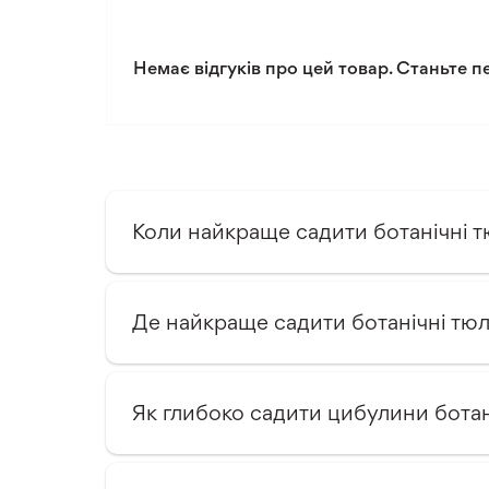
Тип ґрунту
Немає відгуків про цей товар. Станьте п
Тип клімату
Коли найкраще садити ботанічні 
Де найкраще садити ботанічні тю
Як глибоко садити цибулини ботан