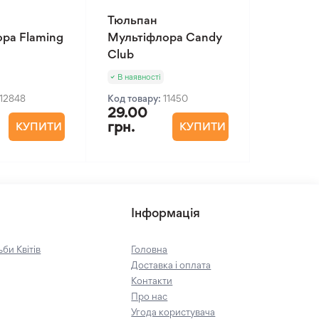
Тюльпан
ора Flaming
Мультіфлора Candy
Club
В наявності
12848
Код товару:
11450
29.00
грн.
КУПИТИ
КУПИТИ
Інформація
би Квітів
Головна
Доставка і оплата
Контакти
Про нас
Угода користувача