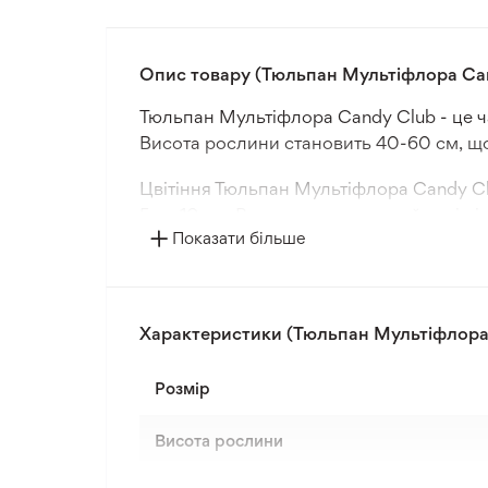
Опис товару (Тюльпан Мультіфлора Ca
Тюльпан Мультіфлора Candy Club - це ч
Висота рослини становить 40-60 см, що р
Цвітіння Тюльпан Мультіфлора Candy Clu
5 до 10 см. Рослина має зелений колір і
Показати більше
одного у відкритий ґрунт.
Для вирощування Тюльпан Мультіфлора 
цибулини - 12+. Рекомендовано вирощува
Характеристики (Тюльпан Мультіфлора
Розмір
Висота рослини