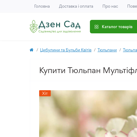
Головна
Доставка і оплата
Про нас
Пове
Каталог товарів
Цибулини та Бульби Квітів
Тюльпани
Тюльпа
Купити Тюльпан Мультіфл
Хіт