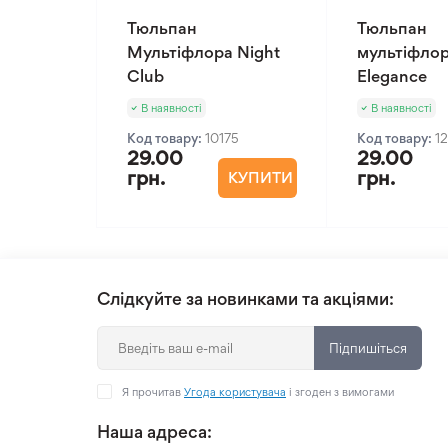
Тюльпан
Тюльпан
Мультіфлора Night
мультіфлор
Club
Elegance
В наявності
В наявності
Код товару:
10175
Код товару:
1
29.00
29.00
грн.
грн.
КУПИТИ
Слідкуйте за новинками та акціями:
Підпишіться
Я прочитав
Угода користувача
і згоден з вимогами
Наша адреса: