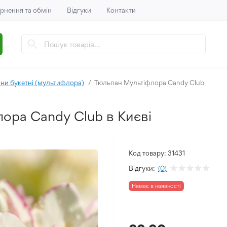
рнення та обмін
Відгуки
Контакти
ни букетні (мультифлора)
Тюльпан Мультіфлора Candy Club
ора Candy Club в Києві
Код товару:
31431
Відгуки:
(0)
Немає в наявності