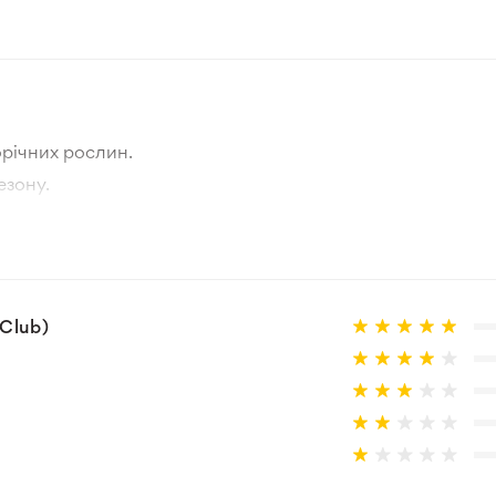
Білий - Рожевий
Нідерланди
Весна
річних рослин.
5-10 см
езону.
тографії товара та реальної рослини.
Зелений
а товар, що не відповідає очікуванням, згідно з умовами
Зона 3-4
Відсутній
Club)
Цибулина
10-20 см
Відкритий ґрунт