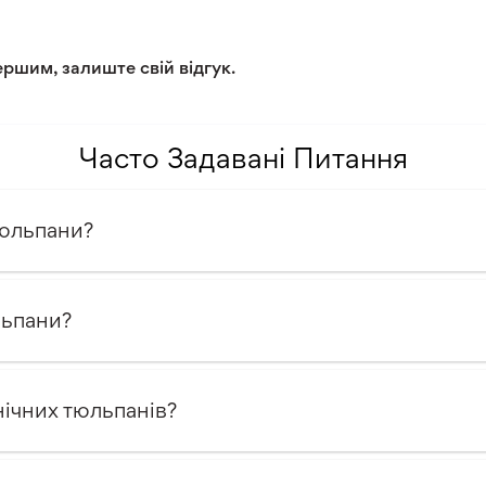
Звичайний ґрунт нормальної
ершим, залиште свій відгук.
Помірний клімат
Часто Задавані Питання
тюльпани?
льпани?
ічних тюльпанів?