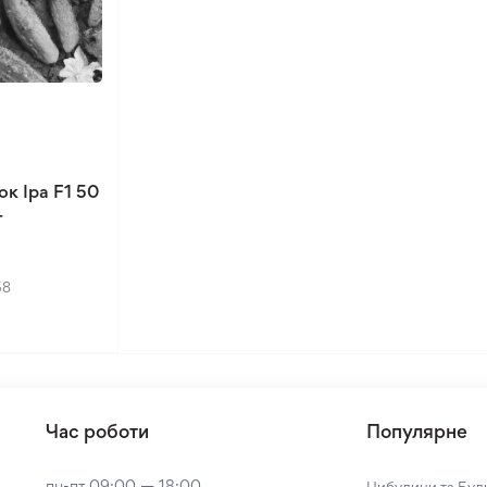
ок Іра F1 50
т
58
Час роботи
Популярне
пн-пт 09:00 — 18:00