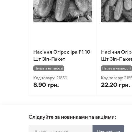
Насіння Огірок Іра F1 10
Насіння Огір
Шт Зіп-Пакет
Шт Зіп-Паке
Немає в наявності
Немає в наявності
Код товару:
21859
Код товару:
218
8.90 грн.
22.20 грн.
Слідкуйте за новинками та акціями:
Підпишіться