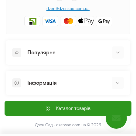
dzen@dzensad.com.ua
Популярне
Цибулини та Бульби Квітів
Багаторічники
Інформація
Лілія
Півонія
Головна
Насіння
Доставка і оплата
Каталог товарів
Лілійник
Контакти
Про нас
Дзен Сад - dzensad.com.ua
© 2026
Угода користувача