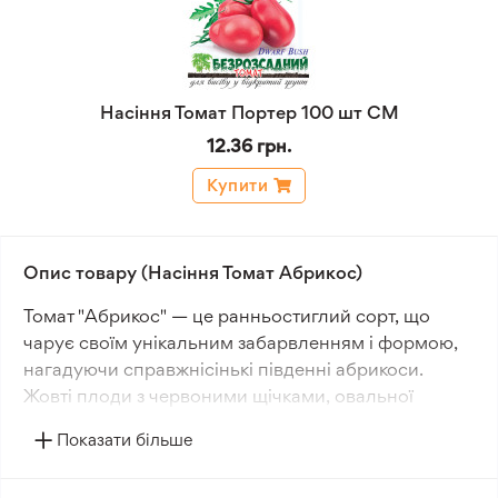
Насіння Томат Портер 100 шт СМ
12.36 грн.
Купити
Опис товару (Насіння Томат Абрикос)
Томат "Абрикос" — це ранньостиглий сорт, що
чарує своїм унікальним забарвленням і формою,
нагадуючи справжнісінькі південні абрикоси.
Жовті плоди з червоними щічками, овальної
форми, вагою 80-100 грамів кожен, стигнуть на
Показати більше
грядках майже одночасно з тепличними
помідорами, змагаючись з солодкістю ягід. Це не