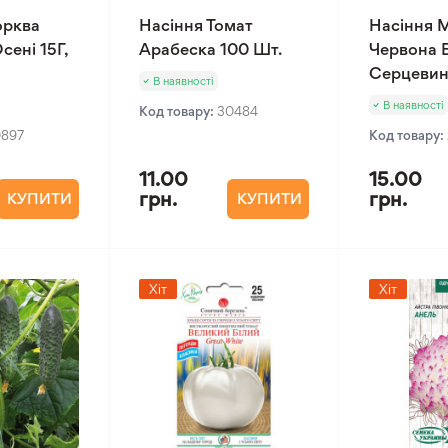
орква
Насіння Томат
Насіння 
сені 15Г,
Арабеска 100 Шт.
Червона 
Серцевин
В наявності
В наявності
Код товару:
30484
0897
Код товару:
11.00
15.00
грн.
грн.
КУПИТИ
КУПИТИ
Хіт
Хіт