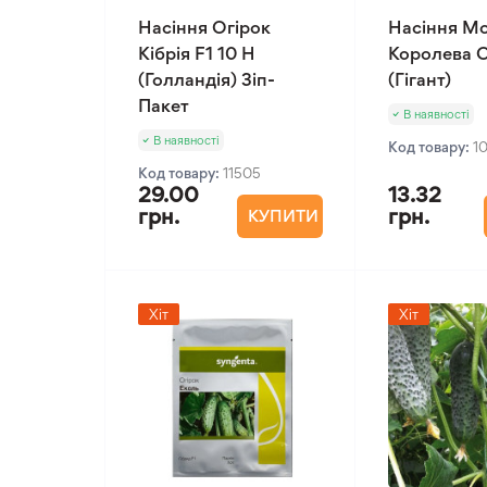
Насіння Огірок
Насіння М
Кібрія F1 10 Н
Королева О
(Голландія) Зіп-
(Гігант)
Пакет
В наявності
В наявності
Код товару:
1
Код товару:
11505
29.00
13.32
грн.
грн.
КУПИТИ
Хіт
Хіт