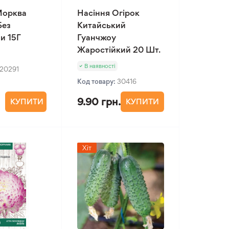
Морква
Насіння Огірок
Без
Китайський
и 15Г
Гуанчжоу
Жаростійкий 20 Шт.
В наявності
20291
Код товару:
30416
9.90 грн.
КУПИТИ
КУПИТИ
Хіт