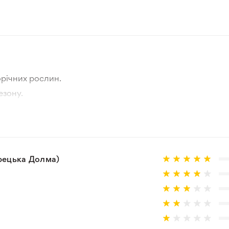
річних рослин.
езону.
тографії товара та реальної рослини.
а товар, що не відповідає очікуванням, згідно з умовами
урецька Долма)