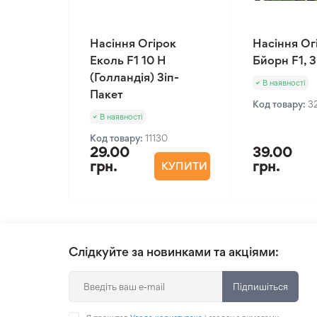
Насіння Огірок
Насіння Ог
Еколь F1 10 Н
Бйорн F1, 
(Голландія) Зіп-
В наявності
Пакет
Код товару:
3
В наявності
Код товару:
11130
29.00
39.00
грн.
грн.
КУПИТИ
Слідкуйте за новинками та акціями:
Підпишіться