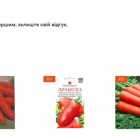
ершим, залиште свій відгук.
Хіт
Хіт