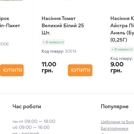
ірок
Насіння Томат
Насіння К
Зіп-Пакет
Великий Білий 25
Айстра П
Шт.
Анель (Бу
(0,25Г)
В наявності
2006
В наявності
Код товару:
30514
Код товару:
11.00
9.00
грн.
грн.
КУПИТИ
КУПИТИ
Час роботи
Популярне
пн-пт 09:00 — 18:00
Цибулини та Буль
сб 09:00 — 16:00
Багаторічники
нд - вихідний