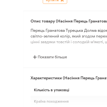
Опис товару (Насіння Перець Гранатов
Перець Гранатова Турецька Долма відом
світло-зелений колір, який згодом пере
цінні завдяки товстій і солодкій м'якоті
Цей сорт перцю вирізняється високою пр
Показати більше
великі урожаї чотирипелюсткових фрукті
сягає від 60 до 70 см, і вона має густе 
Рекомендується вирощувати перець Гран
Характеристики (Насіння Перець Грана
легкому видаленню хвостика і серцевин
оптимального розміру та смакових якос
Кількість в упаковці
Країна походження