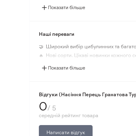
Показати більше
Наші переваги
🤝 Широкий вибір цибулинних та багато
🔥 Нові сорти. Цікаві новинки кожного с
📸 Відповідність сортів. Співпадіння фо
Показати більше
🛡️ Захист покупок. Повернення коштів з
Мінімальне замовлення 300 грн.
Відгуки (Насіння Перець Гранатова Т
0
/ 5
середній рейтинг товара
Написати відгук