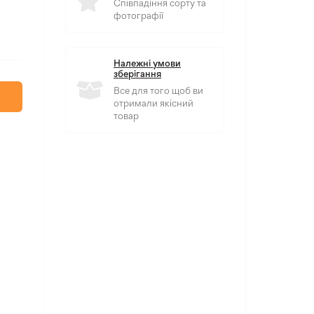
Співпадіння сорту та
фотографії
Належні умови
зберігання
Все для того щоб ви
отримали якісний
товар