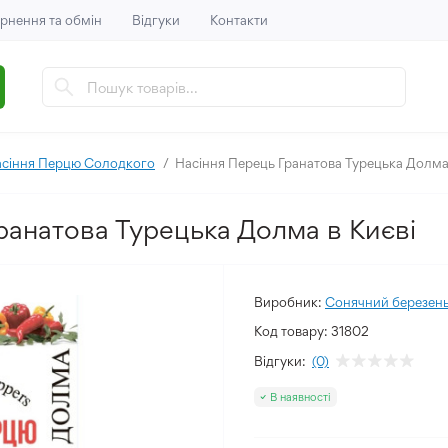
рнення та обмін
Відгуки
Контакти
сіння Перцю Солодкого
Насіння Перець Гранатова Турецька Долм
ранатова Турецька Долма в Києві
Виробник:
Сонячний березен
Код товару:
31802
Відгуки:
(0)
В наявності