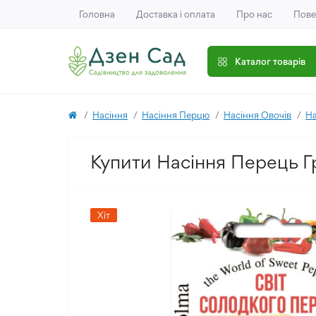
Головна
Доставка і оплата
Про нас
Пове
Каталог товарів
Насіння
Насіння Перцю
Насіння Овочів
На
Купити Насіння Перець Г
Хіт