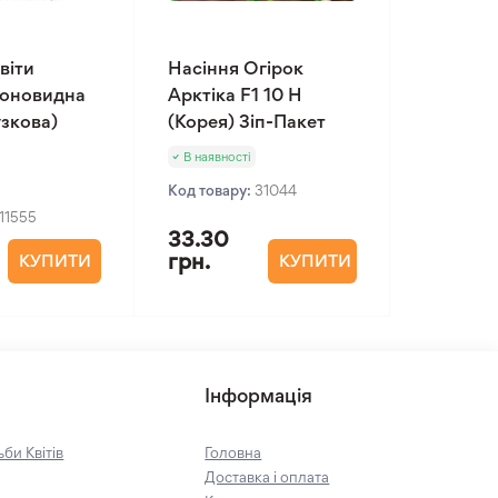
віти
Насіння Огірок
іоновидна
Арктіка F1 10 Н
зкова)
(Корея) Зіп-Пакет
В наявності
Код товару:
31044
11555
33.30
грн.
КУПИТИ
КУПИТИ
Інформація
би Квітів
Головна
Доставка і оплата