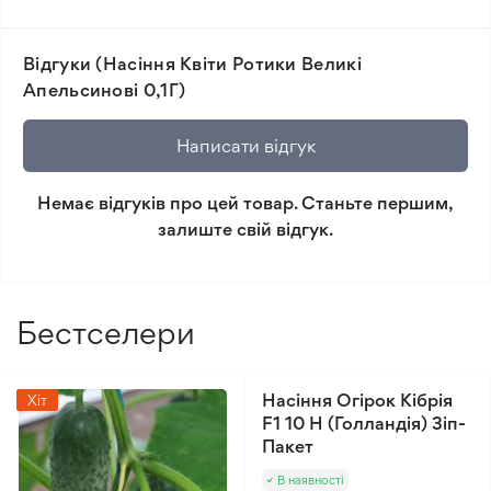
📸 Відповідність сортів. Співпадіння фотографії
товара та реальної рослини.
Відгуки (Насіння Квіти Ротики Великі
🛡️ Захист покупок. Повернення коштів за товар, що
Апельсинові 0,1Г)
не відповідає очікуванням, згідно з умовами
повернення.
Написати відгук
Мінімальне замовлення 300 грн.
Немає відгуків про цей товар. Станьте першим,
залиште свій відгук.
Бестселери
Насіння Огірок Кібрія
Хіт
F1 10 Н (Голландія) Зіп-
Пакет
В наявності