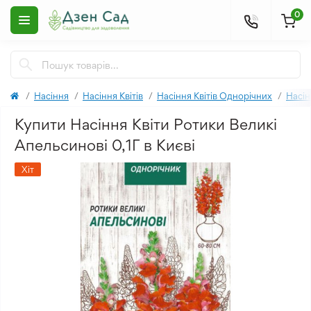
0
Насіння
Насіння Квітів
Насіння Квітів Однорічних
Насін
Купити Насіння Квіти Ротики Великі
Апельсинові 0,1Г в Києві
Хіт