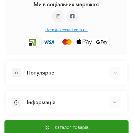
Ми в соціальних мережах:
dzen@dzensad.com.ua
Популярне
Цибулини та Бульби Квітів
Багаторічники
Інформація
Лілія
Півонія
Головна
Насіння
Доставка і оплата
Каталог товарів
Лілійник