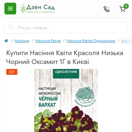
0
Насіння
Насіння Квітів
Насіння Квітів Однорічних
Насін
Купити Насіння Квіти Красоля Низька
Чорний Оксамит 1Г в Києві
Хіт