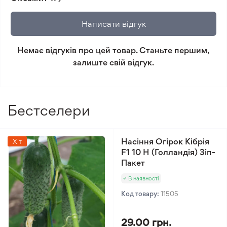
не відповідає очікуванням, згідно з умовами
повернення.
Написати відгук
Мінімальне замовлення 300 грн.
Немає відгуків про цей товар. Станьте першим,
залиште свій відгук.
Бестселери
Насіння Огірок Кібрія
Хіт
F1 10 Н (Голландія) Зіп-
Пакет
В наявності
Код товару:
11505
29.00 грн.