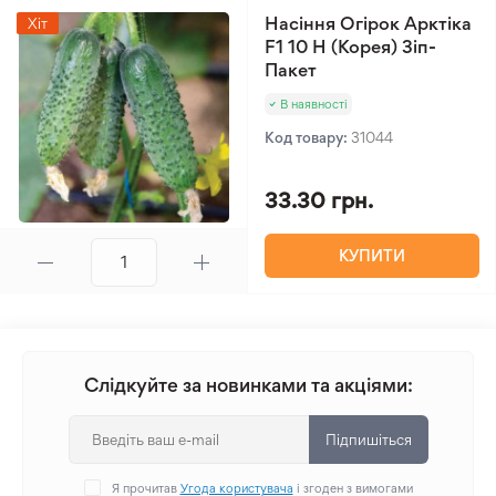
Насіння Огірок Арктіка
Хіт
F1 10 Н (Корея) Зіп-
Пакет
В наявності
Код товару:
31044
33.30 грн.
КУПИТИ
Слідкуйте за новинками та акціями:
Підпишіться
Я прочитав
Угода користувача
і згоден з вимогами