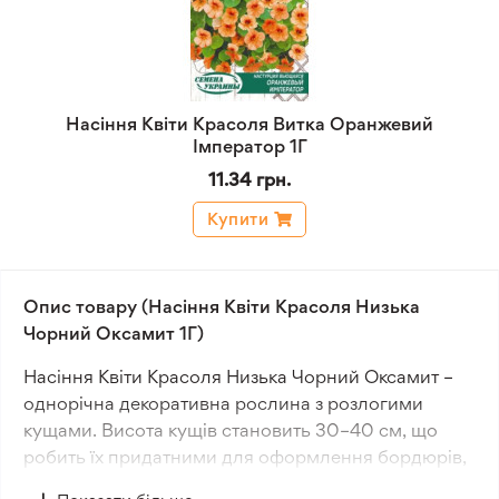
Насіння Квіти Красоля Витка Оранжевий
Імператор 1Г
11.34 грн.
Купити
Опис товару (Насіння Квіти Красоля Низька
Чорний Оксамит 1Г)
Насіння Квіти Красоля Низька Чорний Оксамит –
однорічна декоративна рослина з розлогими
кущами. Висота кущів становить 30–40 см, що
робить їх придатними для оформлення бордюрів,
клумб і рабаток. Ідеально підходить для