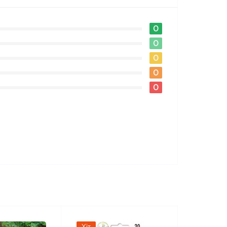
0
0
0
0
0
Хіт