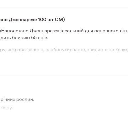
тано Дженнарезе 100 шт СМ)
и «Наполетано Дженнарезе» ідеальний для основного літ
дить близько 65 днів.
іру, яскраво-зелене, слабопухирчасте, хвилясте по краю
ліста, дрібнобугорчаста, щільна, яскраво-білого кольору,
якістю головок навіть у спекотні літні дні, з ніжним ар
сервування.
річних рослин.
езону.
тографії товара та реальної рослини.
а товар, що не відповідає очікуванням, згідно з умовами