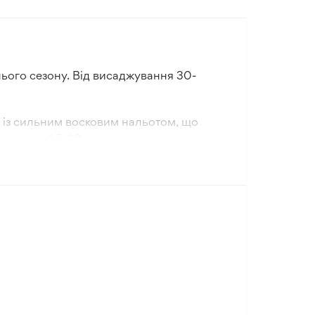
нього сезону. Від висаджування 30-
, із сильним восковим нальотом, що
 масою 1,5–1,8 кг.
оматним смаком. Ідеальний для свіжого
 повернення.