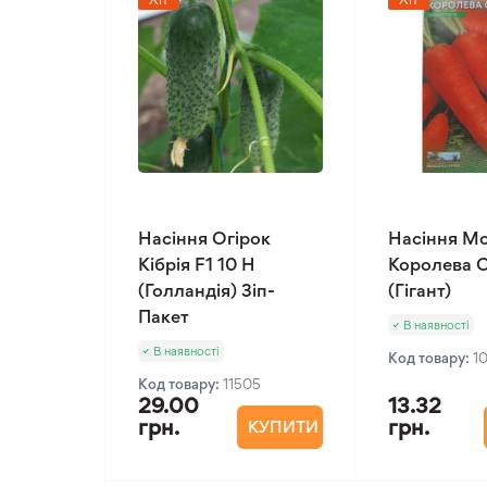
Насіння Огірок
Насіння М
Кібрія F1 10 Н
Королева О
(Голландія) Зіп-
(Гігант)
Пакет
В наявності
В наявності
Код товару:
1
Код товару:
11505
29.00
13.32
грн.
грн.
КУПИТИ