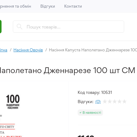
рнення та обмін
Відгуки
Контакти
ітна
Насіння Овочів
Насіння Капуста Наполетано Дженнарезе 10
Наполетано Дженнарезе 100 шт СМ 
Код товару:
10531
Відгуки:
(0)
В наявності