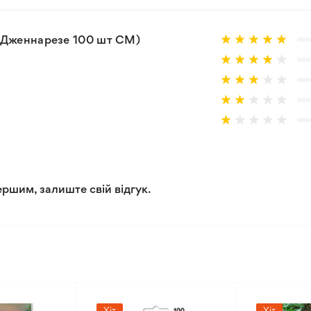
о Дженнарезе 100 шт СМ)
ершим, залиште свій відгук.
Хіт
Хіт