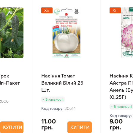
Хіт
Хіт
ірок
Насіння Томат
Насіння К
Зіп-Пакет
Великий Білий 25
Айстра П
Шт.
Анель (Бу
(0,25Г)
В наявності
2006
В наявності
Код товару:
30514
Код товару:
11.00
9.00
грн.
грн.
КУПИТИ
КУПИТИ