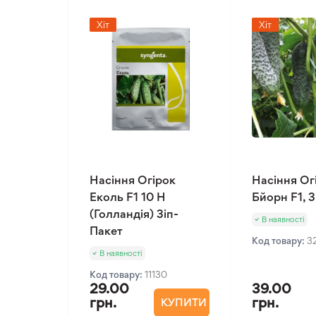
Хіт
Хіт
Насіння Огірок
Насіння Ог
Еколь F1 10 Н
Бйорн F1, 
(Голландія) Зіп-
В наявності
Пакет
Код товару:
3
В наявності
Код товару:
11130
29.00
39.00
грн.
грн.
КУПИТИ