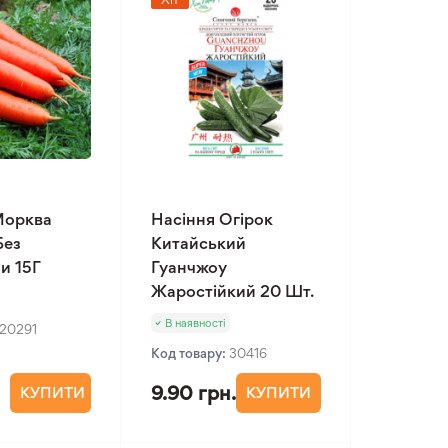
Морква
Насіння Огірок
Без
Китайський
и 15Г
Гуанчжоу
Жаростійкий 20 Шт.
В наявності
20291
Код товару:
30416
9.90 грн.
КУПИТИ
КУПИТИ