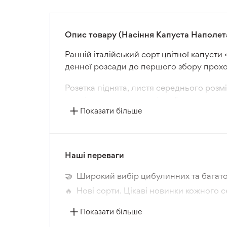
Опис товару (Насіння Капуста Наполе
Ранній італійський сорт цвітної капуст
денної розсади до першого збору прохо
Розетка піднята, листя середнього розм
повністю вкриває суцвіття. Головка купо
Показати більше
Сорт відзначається міцністю та високою 
споживання, приготування страв та кон
Упаковка: 100 насінин.
Наші переваги
🤝 Широкий вибір цибулинних та багато
🔥 Нові сорти. Цікаві новинки кожного с
📸 Відповідність сортів. Співпадіння фо
Показати більше
🛡️ Захист покупок. Повернення коштів з