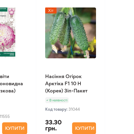
Хіт
віти
Насіння Огірок
іоновидна
Арктіка F1 10 Н
зкова)
(Корея) Зіп-Пакет
В наявності
Код товару:
31044
11555
33.30
грн.
КУПИТИ
КУПИТИ