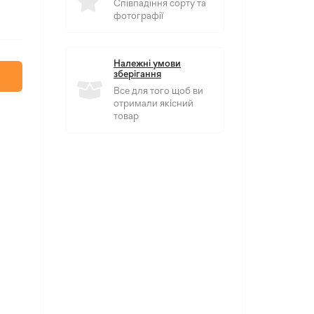
Співпадіння сорту та
фотографії
Належні умови
зберігання
Все для того щоб ви
отримали якісний
товар