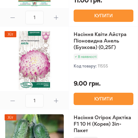
11.00 грн.
КУПИТИ
Насіння Квіти Айстра
Хіт
Піоновидна Анель
(Бузкова) (0,25Г)
В наявності
Код товару:
11555
9.00 грн.
КУПИТИ
Насіння Огірок Арктіка
Хіт
F1 10 Н (Корея) Зіп-
Пакет