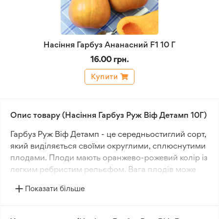
Насіння Гарбуз Ананасний F1 10 Г
16.00 грн.
Купити
Опис товару (Насіння Гарбуз Руж Віф Детамп 10Г)
Гарбуз Руж Віф Детамп - це середньостиглий сорт,
який виділяється своїми округлими, сплюснутими
плодами. Плоди мають оранжево-рожевий колір із
легким ребристим рельєфом. Вага плодів може
досягати 5-10 кг, що робить їх досить великими та
Показати більше
вражаючими.
Рослина формує довгі батоги, що дозволяє їй