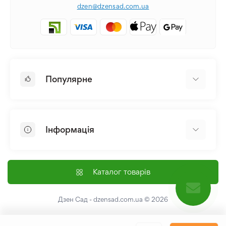
dzen@dzensad.com.ua
Популярне
Цибулини та Бульби Квітів
Багаторічники
Інформація
Лілія
Півонія
Головна
Насіння
Доставка і оплата
Каталог товарів
Лілійник
Контакти
Про нас
Дзен Сад - dzensad.com.ua
© 2026
Угода користувача