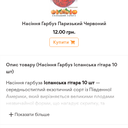
Насіння Гарбуз Паризький Червоний
12.00 грн.
Купити
Опис товару (Насіння Гарбуз Іспанська гітара 10
шт)
Насіння гарбуза
Іспанська гітара 10 шт
—
середньостиглий екзотичний сорт із Південної
Америки, який вирізняється великими плодами
незвичайної форми, що нагадує скрипку, та
солодким мускатним смаком. Плоди мають
Показати більше
зелено-жовте забарвлення з темно-зеленими
смугами, тонку, але міцну кірку та щільну солодку