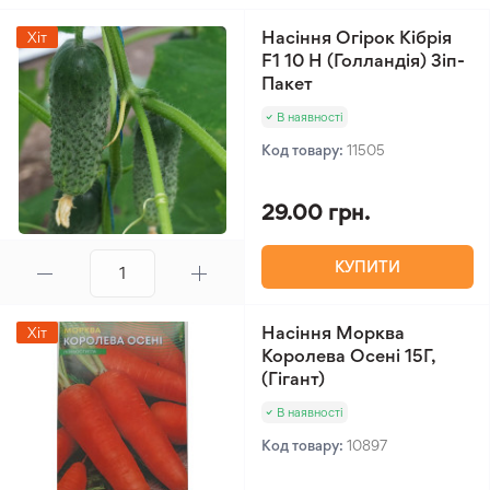
вирощування. Сорт відзначається високою
лежкістю, зберігається до весни або навіть до року,
Насіння Огірок Кібрія
Хіт
а солодка мускатна м’якоть забезпечує
F1 10 Н (Голландія) Зіп-
Пакет
універсальне використання у господарстві.
В наявності
Код товару:
11505
29.00 грн.
КУПИТИ
Насіння Морква
Хіт
Королева Осені 15Г,
(Гігант)
В наявності
Код товару:
10897