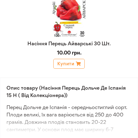
Насіння Перець Айварські 30 Шт.
10.00 грн.
Купити
Опис товару (Насіння Перець Дольче Де Іспанія
15 Н ( Від Колекціонера))
Перец Дольче де Іспанія - середньостиглий сорт.
Плоди великі, їх вага варіюється від 250 до 400
грамів. Довжина плодів становить 20-22
сантиметри. У основи плод має ширину 6-7
сантиметрів. Форма плодів конусоподібно-