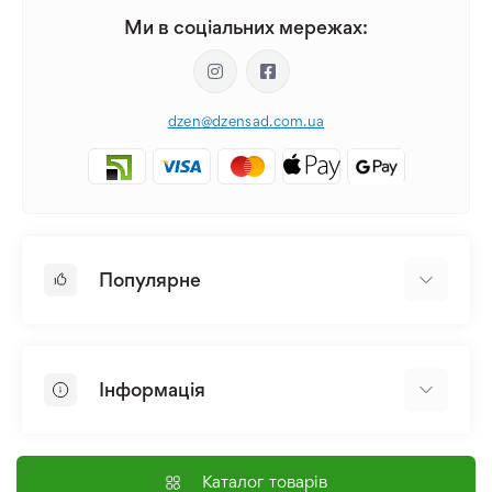
Ми в соціальних мережах:
dzen@dzensad.com.ua
Популярне
Цибулини та Бульби Квітів
Багаторічники
Інформація
Лілія
Півонія
Головна
Насіння
Доставка і оплата
Каталог товарів