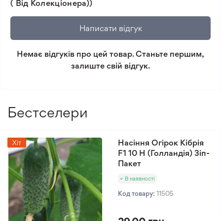
( Від Колекціонера))
не відповідає очікуванням, згідно з умовами
повернення.
Написати відгук
Мінімальне замовлення 300 грн.
Немає відгуків про цей товар. Станьте першим,
залиште свій відгук.
Бестселери
Насіння Огірок Кібрія
Хіт
F1 10 Н (Голландія) Зіп-
Пакет
В наявності
Код товару:
11505