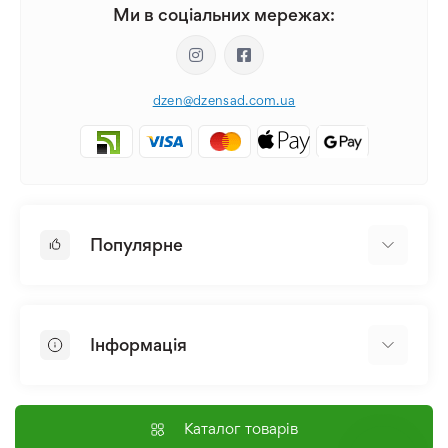
Ми в соціальних мережах:
dzen@dzensad.com.ua
Популярне
Цибулини та Бульби Квітів
Багаторічники
Інформація
Лілія
Півонія
Головна
Насіння
Доставка і оплата
Каталог товарів
Лілійник