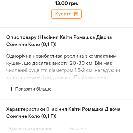
13.00 грн.
Купити
Опис товару (Насіння Квіти Ромашка Дівоча
Сонячне Коло (0,1 Г))
Однорічна невибаглива рослина з компактним
кущем, що досягає висоти 20-30 см. Він має
численні суцвіття діаметром 1,5-2 см, нагадуючи
золотисто-жовті подушечки. Посів насіння
проводять в відкритий ґрунт у квітні або через
Показати більше
розсаду в березні для більш раннього цвітіння.
Цвітіння цієї рослини починається в червні і
Характеристики (Насіння Квіти Ромашка Дівоча
триває до вересня. Вона чудово підходить для
Сонячне Коло (0,1 Г))
прикрашання клумб, рабаток, кам'янистих гірок і
балконних ящиків. У магазині "Дзен Сад"
Країна походження
Україна
представлений широкий асортимент насіння квітів