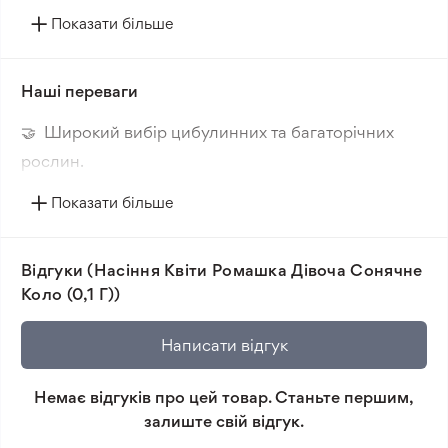
без додаткових витрат з доставкою по всій Україні.
Показати більше
Наші переваги
🤝 Широкий вибір цибулинних та багаторічних
рослин.
🔥 Нові сорти. Цікаві новинки кожного сезону.
Показати більше
📸 Відповідність сортів. Співпадіння фотографії
товара та реальної рослини.
Відгуки (Насіння Квіти Ромашка Дівоча Сонячне
🛡️ Захист покупок. Повернення коштів за товар, що
Коло (0,1 Г))
не відповідає очікуванням, згідно з умовами
повернення.
Написати відгук
Мінімальне замовлення 300 грн.
Немає відгуків про цей товар. Станьте першим,
залиште свій відгук.