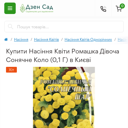
0
Насіння
Насіння Квітів
Насіння Квітів Однорічних
Насі
Купити Насіння Квіти Ромашка Дівоча
Сонячне Коло (0,1 Г) в Києві
Хіт