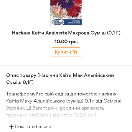
Насіння Квіти Аквілегія Махрова Суміш (0,1 Г)
10.00 грн.
Купити
Опис товару (Насіння Квіти Мак Альпійський
Суміш 0,1Г)
Трансформуйте свій сад за допомогою насіння
Квітів Маку Альпійського (суміш) 0,1 г від Семена
України. Ці багаторічні рослини вражають
прямими стеблами висотою 15-20 см і
чашеподібними квітами діаметром до 5 см.
Показати більше