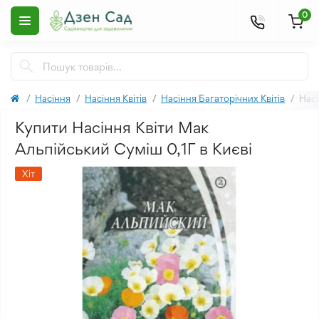
0
Насіння
Насіння Квітів
Насіння Багаторічних Квітів
Насі
Купити Насіння Квіти Мак
Альпійський Суміш 0,1Г в Києві
Хіт