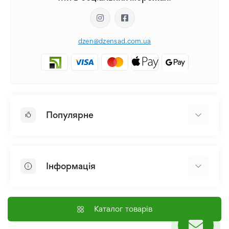
dzen@dzensad.com.ua
Популярне
Цибулини та Бульби Квітів
Багаторічники
Інформація
Лілія
Півонія
Головна
Насіння
Доставка і оплата
Каталог товарів
Лілійник
Контакти