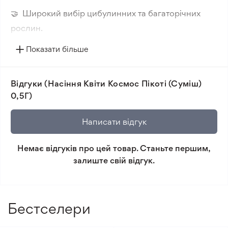
🤝 Широкий вибір цибулинних та багаторічних
рослин.
🔥 Нові сорти. Цікаві новинки кожного сезону.
Показати більше
📸 Відповідність сортів. Співпадіння фотографії
товара та реальної рослини.
Відгуки (Насіння Квіти Космос Пікоті (Суміш)
🛡️ Захист покупок. Повернення коштів за товар, що
0,5Г)
не відповідає очікуванням, згідно з умовами
повернення.
Написати відгук
Мінімальне замовлення 300 грн.
Немає відгуків про цей товар. Станьте першим,
залиште свій відгук.
Бестселери