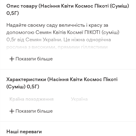
Опис товару (Насіння Квіти Космос Пікоті (Суміш)
0,5Г)
Надайте своєму саду величність і красу за
допомогою Семян Квітів Космеї ПІКОТІ (суміш)
0,5г від Семян України. Це ніжна однорічна
рослина з високими, прямими гіллястими
стеблами, які досягають висоти від 70 до 90 см.
Показати більше
Великі квіти діаметром 7-10 см вражають своєю
привабливістю, білі з контрастною карміново-
червоною облямівкою. Використовуйте суміш
Характеристики (Насіння Квіти Космос Пікоті
Космеї ПІКОТІ для створення ефектних композицій
(Суміш) 0,5Г)
на клумбах, квітниках та для складання вишуканих
букетів. Оберіть Семена Квітів Космеї Пікоті, щоб
Країна походження
Україна
ваш сад наповнився великими та витонченими
Показати більше
квітами, приносячи вам і вашим гостям незабутні
миті весняної краси.
Наші переваги