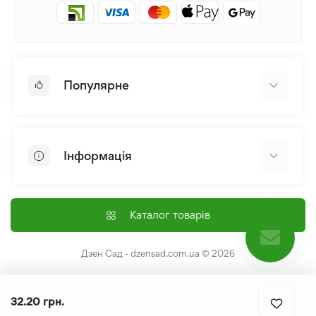
Популярне
Цибулини та Бульби Квітів
Багаторічники
Інформація
Лілія
Півонія
Головна
Насіння
Доставка і оплата
Каталог товарів
Лілійник
Контакти
Про нас
Дзен Сад - dzensad.com.ua
© 2026
Угода користувача
Повернення та обмін
32.20 грн.
Політика Конфіденційності