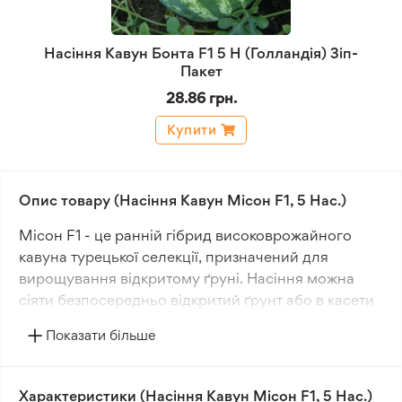
Насіння Кавун Бонта F1 5 Н (Голландія) Зіп-
Пакет
28.86 грн.
Купити
Опис товару (Насіння Кавун Місон F1, 5 Нас.)
Місон F1 - це ранній гібрид високоврожайного
кавуна турецької селекції, призначений для
вирощування відкритому ґруні. Насіння можна
сіяти безпосередньо відкритий ґрунт або в касети
для розсади.
Показати більше
Рослина швидко розвивається, формуючи
потужну кореневу систему та розлогі пагони.
Характеристики (Насіння Кавун Місон F1, 5 Нас.)