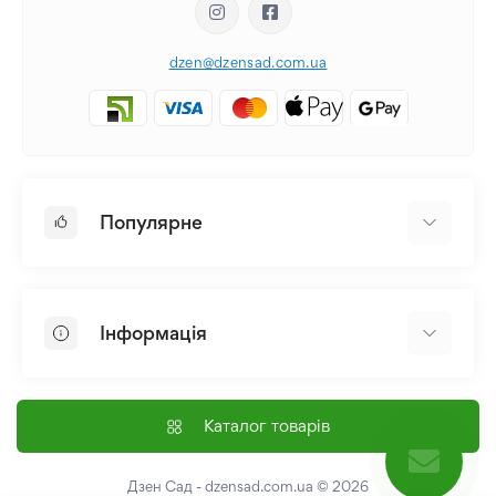
dzen@dzensad.com.ua
Популярне
Цибулини та Бульби Квітів
Багаторічники
Інформація
Лілія
Півонія
Головна
Насіння
Доставка і оплата
Каталог товарів
Лілійник
Контакти
Про нас
Дзен Сад - dzensad.com.ua
© 2026