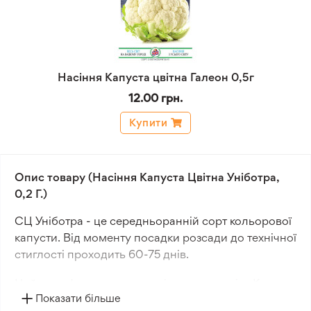
Насіння Капуста цвітна Галеон 0,5г
12.00 грн.
Купити
Опис товару (Насіння Капуста Цвітна Уніботра,
0,2 Г.)
СЦ Уніботра - це середньоранній сорт кольорової
капусти. Від моменту посадки розсади до технічної
стиглості проходить 60-75 днів.
Цей сорт формує високоякісну продукцію. Качани
Показати більше
білосніжні, щільні, круглої форми і добре захищені