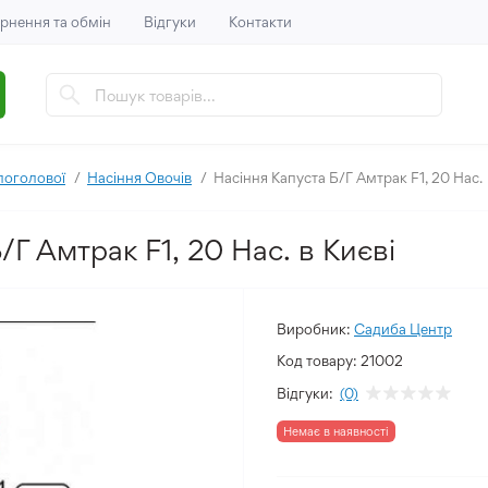
рнення та обмін
Відгуки
Контакти
логолової
Насіння Овочів
Насіння Капуста Б/Г Амтрак F1, 20 Нас.
/Г Амтрак F1, 20 Нас. в Києві
Виробник:
Садиба Центр
Код товару:
21002
Відгуки:
(0)
Немає в наявності