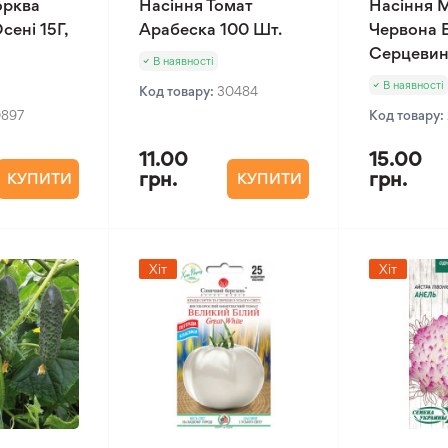
орква
Насіння Томат
Насіння 
сені 15Г,
Арабеска 100 Шт.
Червона 
Серцевин
В наявності
В наявності
Код товару:
30484
0897
Код товару:
11.00
15.00
грн.
грн.
КУПИТИ
КУПИТИ
Хіт
Хіт