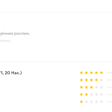
річних рослин.
езону.
тографії товара та реальної рослини.
а товар, що не відповідає очікуванням, згідно з умовами
1, 20 Нас.)