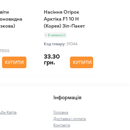
віти
Насіння Огірок
іоновидна
Арктіка F1 10 Н
зкова)
(Корея) Зіп-Пакет
В наявності
Код товару:
31044
11555
33.30
грн.
КУПИТИ
КУПИТИ
Інформація
би Квітів
Головна
Доставка і оплата
Контакти