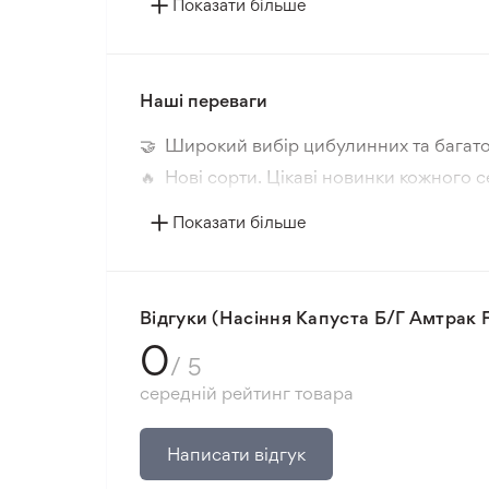
Показати більше
Наші переваги
🤝 Широкий вибір цибулинних та багато
🔥 Нові сорти. Цікаві новинки кожного с
📸 Відповідність сортів. Співпадіння фо
Показати більше
🛡️ Захист покупок. Повернення коштів з
Мінімальне замовлення 300 грн.
Відгуки (Насіння Капуста Б/Г Амтрак F
0
/ 5
середній рейтинг товара
Написати відгук