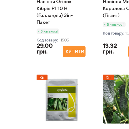
Насіння Огірок
Насіння М
Кібрія F1 10 Н
Королева О
(Голландія) Зіп-
(Гігант)
Пакет
В наявності
В наявності
Код товару:
1
Код товару:
11505
29.00
13.32
грн.
грн.
КУПИТИ
Хіт
Хіт