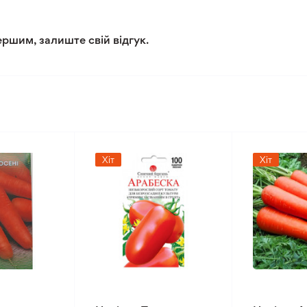
ершим, залиште свій відгук.
Хіт
Хіт