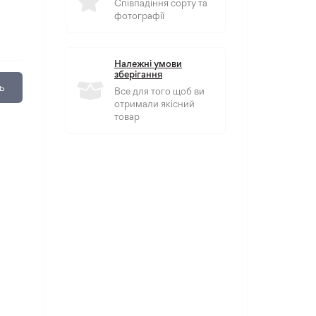
Співпадіння сорту та
фотографії
Належні умови
зберігання
ь
Все для того щоб ви
отримали якісний
товар