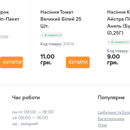
ірок
Насіння Томат
Насіння К
Зіп-Пакет
Великий Білий 25
Айстра П
Шт.
Анель (Бу
(0,25Г)
В наявності
2006
В наявності
Код товару:
30514
Код товару:
11.00
9.00
грн.
грн.
КУПИТИ
КУПИТИ
Час роботи
Популярне
пн-пт 09:00 — 18:00
Цибулини та Буль
сб 09:00 — 16:00
Багаторічники
нд - вихідний
Лілія