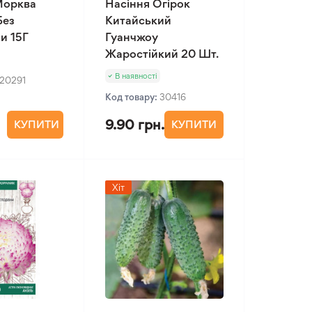
Морква
Насіння Огірок
Без
Китайський
и 15Г
Гуанчжоу
Жаростійкий 20 Шт.
В наявності
20291
Код товару:
30416
9.90 грн.
КУПИТИ
КУПИТИ
Хіт