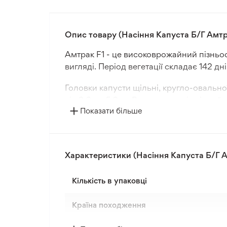
Опис товару (Насіння Капуста Б/Г Амтра
Амтрак F1 - це високоврожайний пізньос
вигляді. Період вегетації складає 142 дні
Головки капусти щільні, кругло-овальн
від 3,0 до 5,0 кг. Вони мають відмінний 
Показати більше
Цей сорт капусти добре переносить висок
зберіганні. Амтрак F1 стійкий до трипсів 
Даний гібрид показує відмінні результа
Характеристики (Насіння Капуста Б/Г А
для комерційного та любительського в
Кількість в упаковці
Країна походження