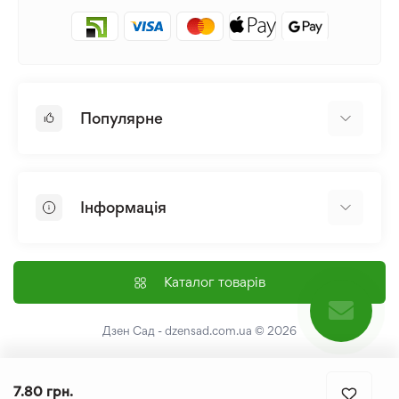
Популярне
Цибулини та Бульби Квітів
Багаторічники
Інформація
Лілія
Півонія
Головна
Насіння
Доставка і оплата
Каталог товарів
Лілійник
Контакти
Про нас
Дзен Сад - dzensad.com.ua
© 2026
Угода користувача
Повернення та обмін
7.80 грн.