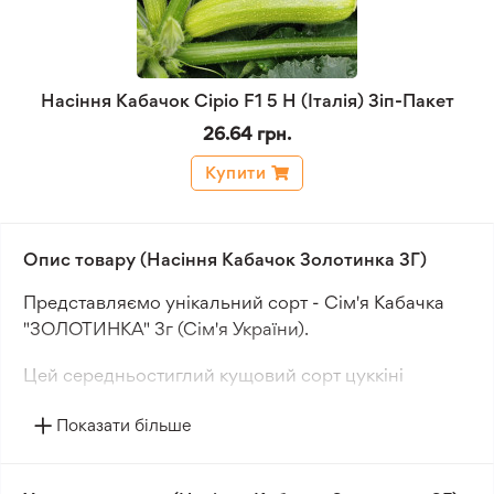
Насіння Кабачок Сіріо F1 5 Н (Італія) Зіп-Пакет
26.64 грн.
Купити
Опис товару (Насіння Кабачок Золотинка 3Г)
Представляємо унікальний сорт - Сім'я Кабачка
"ЗОЛОТИНКА" 3г (Сім'я України).
Цей середньостиглий кущовий сорт цуккіні
порадує вас великими плодами овально-
Показати більше
циліндричної форми всього через 50-55 днів після
посадки. Плоди "ЗОЛОТИНКИ" мають довжину 14-
16 см і вагу від 0,8 до 1,5 кг, а їх жовто-помаранчеве