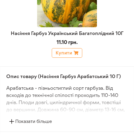
Насіння Гарбуз Український Багатоплідний 10Г
11.10 грн.
Купити
Опис товару (Насіння Гарбуз Арабатський 10 Г)
Арабатська - пізньостиглий сорт гарбуза. Від
всходів до технічної спілості проходить 110-140
днів. Плоди довгі, циліндричної форми, товстіші
до вершини. Довжина 60-90 см, діаметр 13-16 см,
маса 5-10 кг. Забарвлення світло-жовте.
Показати більше
М'якоть щільна, інтенсивно-помаранчева, солодка