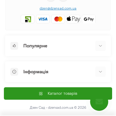
dzen@dzensad.com.ua
Популярне
Цибулини та Бульби Квітів
Багаторічники
Інформація
Лілія
Півонія
Головна
Насіння
Доставка і оплата
Каталог товарів
Лілійник
Контакти
Про нас
Дзен Сад - dzensad.com.ua
© 2026
Угода користувача