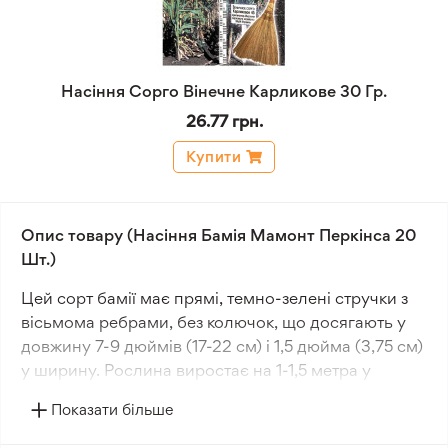
Насіння Сорго Вінечне Карликове 30 Гр.
26.77 грн.
Купити
Опис товару (Насіння Бамія Мамонт Перкінса 20
Шт.)
Цей сорт бамії має прямі, темно-зелені стручки з
вісьмома ребрами, без колючок, що досягають у
довжину 7-9 дюймів (17-22 см) і 1,5 дюйма (3,75 см)
у ширину. Рослина виростає на 1-1,5 метра у
висоту, а стручки утворюються на висоті трьох
Показати більше
дюймів від землі (7,5 см) і покривають всю верхню
частину рослини.