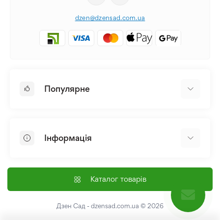
dzen@dzensad.com.ua
Популярне
Цибулини та Бульби Квітів
Багаторічники
Інформація
Лілія
Півонія
Головна
Насіння
Доставка і оплата
Каталог товарів
Лілійник
Контакти
Про нас
Дзен Сад - dzensad.com.ua
© 2026
Угода користувача