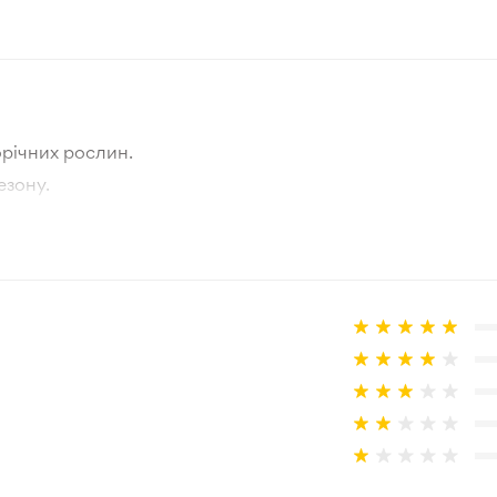
Білий, Жовтий
Нідерланди
Квітень-Травень
річних рослин.
0-5 см
езону.
тографії товара та реальної рослини.
Зелений
а товар, що не відповідає очікуванням, згідно з умовами
Зона 3-4
Цибулини
10 см
В горщик, Відкритий ґрунт
Сонце, Півтінь