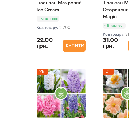
Тюльпан Махровий
Тюльпан М
Ice Cream
Оторочени
Magic
В наявності
В наявності
Код товару:
13200
Код товару:
3
29.00
31.00
грн.
грн.
КУПИТИ
Хіт
Хіт