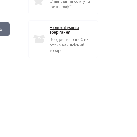
Співпадіння сорту та
фотографії
Належні умови
ь
зберігання
Все для того щоб ви
отримали якісний
товар