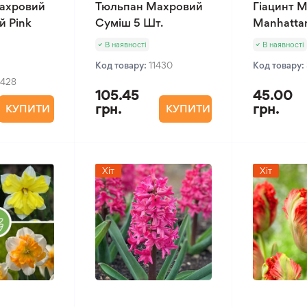
ахровий
Тюльпан Махровий
Гіацинт 
й Pink
Суміш 5 Шт.
Manhatta
В наявності
В наявності
Код товару:
11430
Код товару:
1428
105.45
45.00
грн.
грн.
КУПИТИ
КУПИТИ
Хіт
Хіт