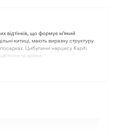
их відтінків, що формує м’який
щільні китиці, мають виразну структуру
 посадках. Цибулини нарцису Kapiti
ітіння та зрізки.
 якісним дренажем. Полив рекомендується
ко 10 см із відстанню 10 см між
ляду.
абарвлення створює спокійний
ок із іншими цибулинними культурами.
іях.