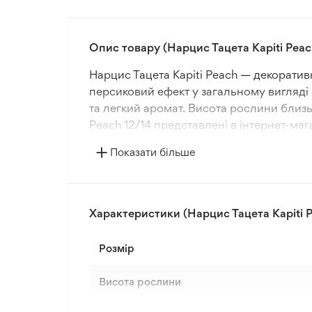
Опис товару (Нарцис Тацета Kapiti Peac
Нарцис Тацета Kapiti Peach — декоратив
персиковий ефект у загальному вигляді к
та легкий аромат. Висота рослини близь
Peach 12/14 представлені в інтернет-маг
Показати більше
Сорт належить до морозостійких (зона 3
помірний, без застою води. Посадку вик
цибулинами. Рослина стабільно розвиває
Характеристики (Нарцис Тацета Kapiti 
Нарцис Kapiti Peach використовується д
декоративний ефект. Добре підходить д
Розмір
Сорт забезпечує стабільне цвітіння прот
Висота рослини