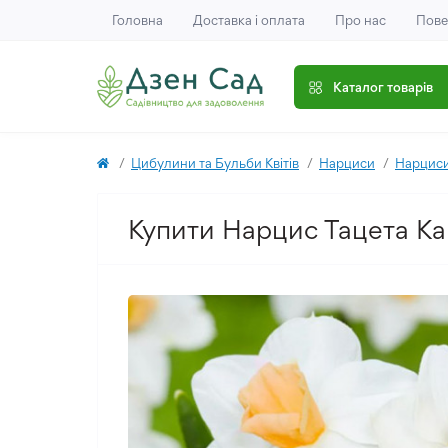
Головна
Доставка і оплата
Про нас
Пове
Каталог товарів
Цибулини та Бульби Квітів
Нарциси
Нарциси
Купити Нарцис Тацета Kap