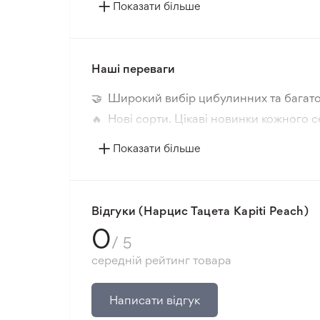
Колір квітки
Показати більше
Країна походження
Наші переваги
Період цвітіння
🤝 Широкий вибір цибулинних та багато
Розмір квітки
🔥 Нові сорти. Цікаві новинки кожного с
📸 Відповідність сортів. Співпадіння фо
Колір рослини
Показати більше
🛡️ Захист покупок. Повернення коштів з
Морозостійкість
Мінімальне замовлення 300 грн.
Корінь
Відгуки (Нарцис Тацета Kapiti Peach)
0
/ 5
Відстань посадки
середній рейтинг товара
Місце посадки
Написати відгук
Сонячне світло