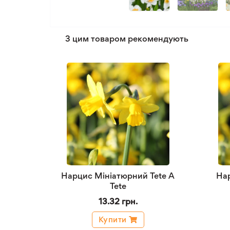
З цим товаром рекомендують
Нарцис Мініатюрний Tete A
Нар
Tete
13.32 грн.
Купити