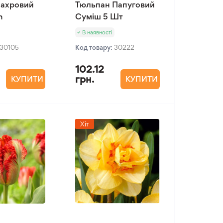
Махровий
Тюльпан Папуговий
n
Суміш 5 Шт
В наявності
30105
Код товару:
30222
102.12
грн.
КУПИТИ
КУПИТИ
Хіт