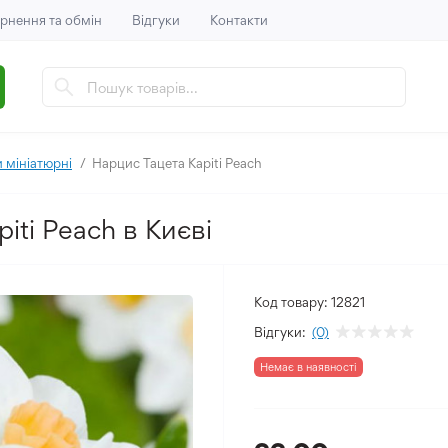
рнення та обмін
Відгуки
Контакти
 мініатюрні
Нарцис Тацета Kapiti Peach
iti Peach в Києві
Код товару:
12821
Відгуки:
(0)
Немає в наявності