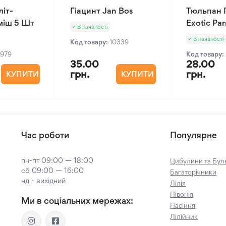
іт-
Гіацинт Jan Bos
Тюльпан 
міш 5 Шт
Exotic Par
В наявності
В наявності
Код товару:
10339
1979
Код товару:
35.00
28.00
грн.
грн.
КУПИТИ
КУПИТИ
Час роботи
Популярне
пн-пт 09:00 — 18:00
Цибулини та Буль
сб 09:00 — 16:00
Багаторічники
нд - вихідний
Лілія
Півонія
Ми в соціальних мережах:
Насіння
Лілійник