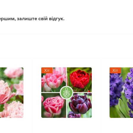
2/5
ершим, залиште свій відгук.
2/5
Хіт
Хіт