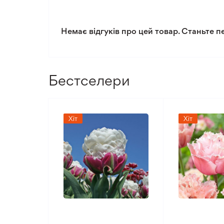
Рівень поливу
Немає відгуків про цей товар. Станьте п
Рівень складності догляду
Бестселери
Хіт
Хіт