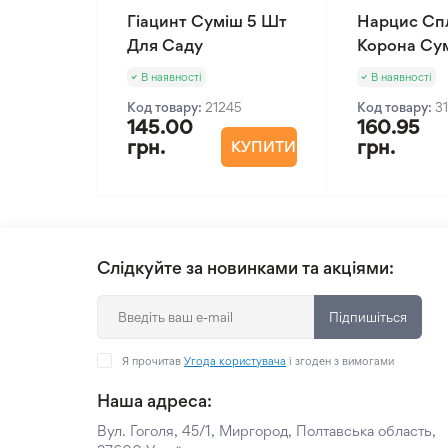
Гіацинт Суміш 5 Шт
Нарцис Спл
Для Саду
Корона Су
В наявності
В наявності
Код товару:
21245
Код товару:
3
145.00
160.95
грн.
грн.
КУПИТИ
Слідкуйте за новинками та акціями:
Підпишіться
Я прочитав
Угода користувача
і згоден з вимогами
Наша адреса:
Вул. Гоголя, 45/1, Миргород, Полтавська область,