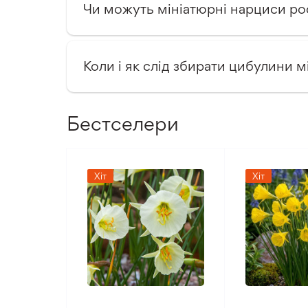
Чи можуть мініатюрні нарциси ро
Коли і як слід збирати цибулини м
Бестселери
Хіт
Хіт