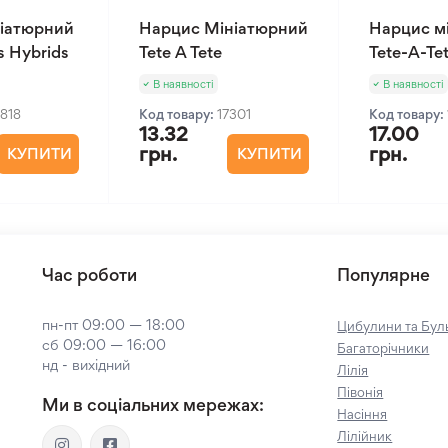
ніатюрний
Нарцис Мініатюрний
Нарцис м
s Hybrids
Tete A Tete
Tete-A-Te
В наявності
В наявності
2818
Код товару:
17301
Код товару:
13.32
17.00
грн.
грн.
КУПИТИ
КУПИТИ
Час роботи
Популярне
пн-пт 09:00 — 18:00
Цибулини та Буль
сб 09:00 — 16:00
Багаторічники
нд - вихідний
Лілія
Півонія
Ми в соціальних мережах:
Насіння
Лілійник