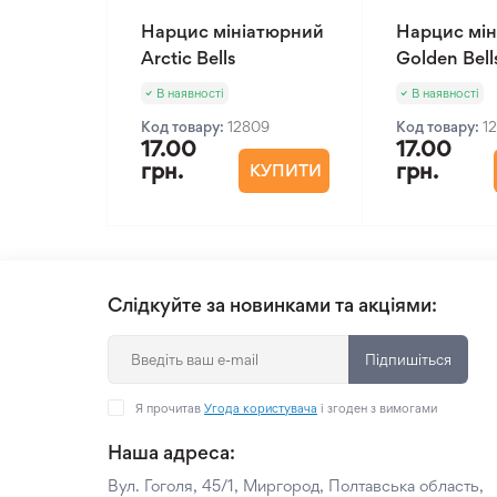
Нарцис мініатюрний
Нарцис мі
Arctic Bells
Golden Bell
В наявності
В наявності
Код товару:
12809
Код товару:
1
17.00
17.00
грн.
грн.
КУПИТИ
Слідкуйте за новинками та акціями:
Підпишіться
Я прочитав
Угода користувача
і згоден з вимогами
Наша адреса:
Вул. Гоголя, 45/1, Миргород, Полтавська область,