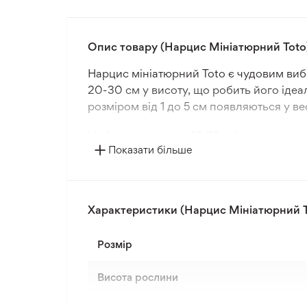
Опис товару (Нарцис Мініатюрний Toto
Нарцис мініатюрний Toto є чудовим вибо
20-30 см у висоту, що робить його іде
розміром від 1 до 5 см появляються у в
Цибулини розміру 10/12 забезпечують ві
Показати більше
умови. Відстань посадки 10 см між циб
рослини.
Вирощування Нарциса мініатюрного Toto
Характеристики (Нарцис Мініатюрний T
багатьох садівників. Важливо використ
результатів цвітіння.
Розмір
Висота рослини