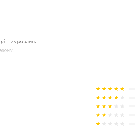
Білий
Нідерланди
Весна
річних рослин.
1-5 см
езону.
тографії товара та реальної рослини.
Зелений
а товар, що не відповідає очікуванням, згідно з умовами
Зона 3-4
Цибулина
10 см
В горщик, Відкритий ґрунт
Звичайний ґрунт нормальної