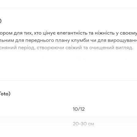
)
ром для тих, хто цінує елегантність та ніжність у своєм
альним для переднього плану клумби чи для вирощування
есняний період, створюючи свіжий та очищений вигляд.
дмінну морозостійкість у зонах 3-4, що дозволяє цій ро
улинами є оптимальною, щоб забезпечити достатній прост
 можливе як у відкритому ґрунті, так і в горщиках, що
oto)
овувати звичайний ґрунт нормальної якості та забезпечи
10/12
20-30 см