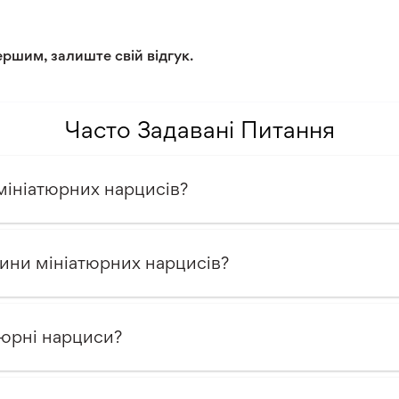
Помірний клімат
ершим, залиште свій відгук.
Часто Задавані Питання
мініатюрних нарцисів?
лини мініатюрних нарцисів?
тюрні нарциси?