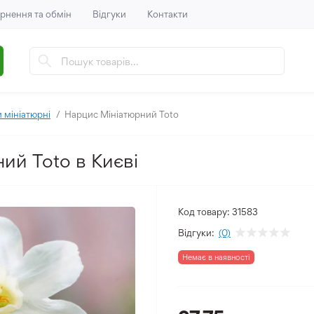
рнення та обмін
Відгуки
Контакти
 мініатюрні
Нарцис Мініатюрний Toto
ий Toto в Києві
Код товару:
31583
Відгуки:
(0)
Немає в наявності