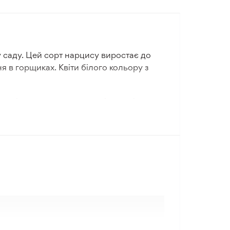
у саду. Цей сорт нарцису виростає до
 в горщиках. Квіти білого кольору з
слині витримувати холодні зимові
ір для розвитку та зростання кожної
 робить його універсальним вибором для
ти помірний клімат для найкращих