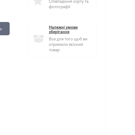
Співпадіння сорту та
фотографії
Належні умови
ь
зберігання
Все для того щоб ви
отримали якісний
товар