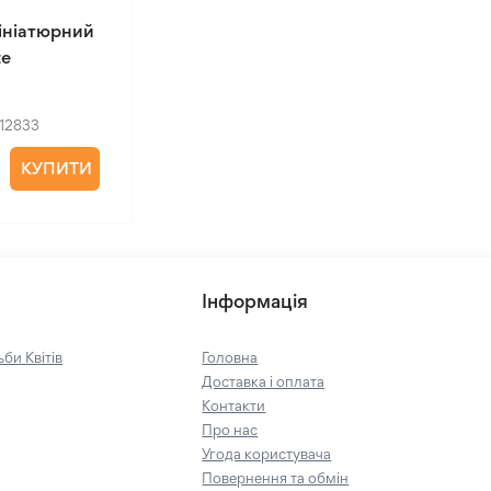
ініатюрний
te
12833
КУПИТИ
Інформація
би Квітів
Головна
Доставка і оплата
Контакти
Про нас
Угода користувача
Повернення та обмін