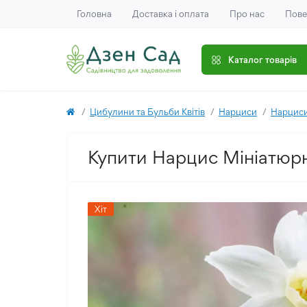
Головна
Доставка і оплата
Про нас
Пове
Каталог товарів
Цибулини та Бульби Квітів
Нарциси
Нарциси
Купити Нарцис Мініатюрн
Хіт