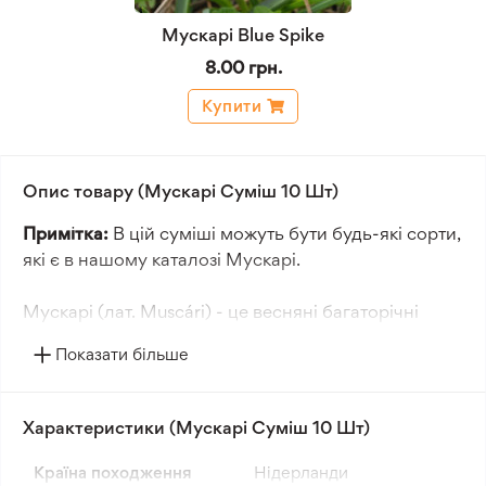
Мускарі Blue Spike
8.00 грн.
Купити
Опис товару (Мускарі Суміш 10 Шт)
Примітка:
В цій суміші можуть бути будь-які сорти,
які є в нашому каталозі Мускарі.
Мускарі (лат. Muscári) - це весняні багаторічні
цибулинні рослини, що досягають висоти 15-20
Показати більше
см. Квіти мають виноградний і пряний аромат і
формують гніздо цибулин за сезон.
Характеристики (Мускарі Суміш 10 Шт)
Ці квіти розквітають в квітні і рекомендується
садити їх у вересні-листопаді. У пакеті міститься 10
Країна походження
Нідерланди