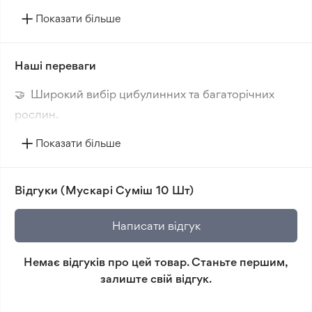
штук мускарі різних відтінків, створюючи яскравий
і різнобарвний вигляд у вашому саду.
Показати більше
Наші переваги
🤝 Широкий вибір цибулинних та багаторічних
рослин.
🔥 Нові сорти. Цікаві новинки кожного сезону.
Показати більше
📸 Відповідність сортів. Співпадіння фотографії
товара та реальної рослини.
Відгуки (Мускарі Суміш 10 Шт)
🛡️ Захист покупок. Повернення коштів за товар, що
не відповідає очікуванням, згідно з умовами
Написати відгук
повернення.
Немає відгуків про цей товар. Станьте першим,
Мінімальне замовлення 300 грн.
залиште свій відгук.