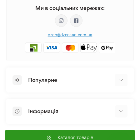
Ми в соціальних мережах:
dzen@dzensad.com.ua
Популярне
Цибулини та Бульби Квітів
Багаторічники
Інформація
Лілія
Півонія
Головна
Насіння
Доставка і оплата
Каталог товарів