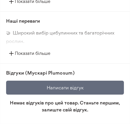
Показати більше
перетворить ваш сад на казкову країну повітряних
снів. Його унікальність та м'яка краса надихнуть
вас своїм чарівним виглядом.
Наші переваги
🤝 Широкий вибір цибулинних та багаторічних
рослин.
🔥 Нові сорти. Цікаві новинки кожного сезону.
Показати більше
📸 Відповідність сортів. Співпадіння фотографії
товара та реальної рослини.
Відгуки (Мускарі Plumosum)
🛡️ Захист покупок. Повернення коштів за товар, що
не відповідає очікуванням, згідно з умовами
Написати відгук
повернення.
Немає відгуків про цей товар. Станьте першим,
Мінімальне замовлення 300 грн.
залиште свій відгук.