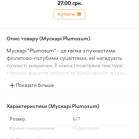
27.00 грн.
Купити
Опис товару (Мускарі Plumosum)
Мускарі "Plumosum" - це квітка з пухнастими
фіолетово-голубими суцвіттями, які нагадують
пухнасті хмаринки. Її ніжна і повітряна текстура
створює відчуття легкості та витонченості в саду.
Цей сорт мускарі відрізняється своєю
Показати більше
неповторною формою та невеликим розміром.
Пухнасті суцвіття "Plumosum" надають саду
Характеристики (Мускарі Plumosum)
загадковий і казковий вигляд. Ця квітка ідеально
підходить для створення композицій та акцентів в
Розмір
6/7
саду завдяки своїй елегантній структурі.
Країна походження
Нідерланди
"Plumosum" - ніжний і граціозний мускарі, який