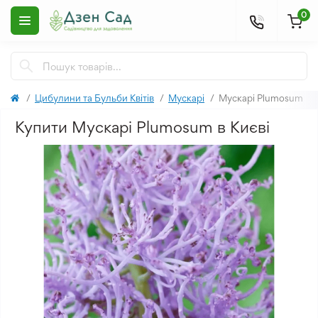
0
Цибулини та Бульби Квітів
Мускарі
Мускарі Plumosum
Купити Мускарі Plumosum в Києві